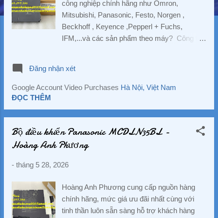
công nghiệp chính hãng như Omron,
g
Mitsubishi, Panasonic, Festo, Norgen ,
Beckhoff , Keyence ,Pepperl + Fuchs,
IFM,...và các sản phẩm theo máy? Công ty
TNHH Hoàng Anh Phương cung cấp nguồn
hàng chính hãng, mức giá ưu đãi nhất cùng
Đăng nhận xét
với tinh thần luôn sẵn sàng hỗ trợ khách
hàng hết mình. Hàng nhập khẩu trực tiếp
Google Account Video Purchases
Hà Nội, Việt Nam
không qua trung gian nên giá cực kì tốt. Giá
ĐỌC THÊM
bao luôn thị trường. Đừng chần chờ gì nữa,
hãy liên hệ ngay với chúng tôi để được hỗ
Bộ điều khiển Panasonic MCDLN35BL -
trợ và báo giá chi tiết nhất . ☘️ Ms. Nguyễn
Hoàng Anh Phương
Thuý ☘️ : Điện thoại : 0888.297.586
Hotline: 0906.367.585 Email 1 :
-
tháng 5 28, 2026
hoanganhphuong008@gmail.com Email 2:
hoanganhphuongvietnam@gmail.com
Hoàng Anh Phương cung cấp nguồn hàng
Website: hoanganhphuong.com CÔNG TY
chính hãng, mức giá ưu đãi nhất cùng với
TNHH HOÀNG ANH PHƯƠNG -VP: 23
tinh thần luôn sẵn sàng hỗ trợ khách hàng
Đường D - Khu đô thị TTHC TP Dĩ An, KP.