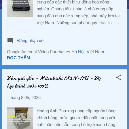
cung cấp các thiết bị tự động hoá công
g
nghiệp. Chúng tôi tự hào là nhà cung cấp
hàng đầu cho các xí nghiệp, nhà máy lớn tại
Việt Nam. Những sản phẩm quý khách cần
ở đây chúng tôi đều có bán. Hàng nhập khẩu
trực tiếp đảm bảo giá cực kỳ tốt. Hàng hoá
Đăng nhận xét
chất lượng, giá cả cạnh trạnh nhất thị
trường. Hãy liên hệ trực tiếp với chúng tôi để
Google Account Video Purchases
Hà Nội, Việt Nam
nhận được báo giá chi tiết. ☘️ Ms. Nguyễn
ĐỌC THÊM
Thuý ☘️ : Điện thoại : 0888.297.586
Hotline: 0906.367.585 Email 1 :
Bán giá gốc - Mitsubishi FX2N-1PG - Bộ
hoanganhphuong008@gmail.com Email 2:
lập trình mới 100%
hoanganhphuongvietnam@gmail.com
Website: hoanganhphuong.com CÔNG TY
-
tháng 8 05, 2026
TNHH HOÀNG ANH PHƯƠNG -VP: 23
Đường D - Khu đô thị TTHC TP Dĩ An, KP.
Hoàng Anh Phương cung cấp nguồn hàng
Nhị Đồng 2, P. Dĩ An, TP. Dĩ An, Tỉnh Bình
chính hãng, mức giá ưu đãi nhất cùng với
Dương, Việt Nam Tu Dong Hoa, DienTu,
tinh thần luôn sẵn sàng hỗ trợ khách hàng
Thiet Bi Dien, Gia Re, Chinh Hang, Nhap