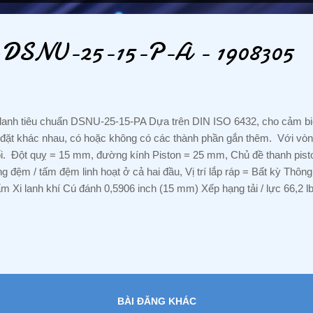
to DSNU-25-15-P-A - 1908305
lanh tiêu chuẩn DSNU-25-15-PA Dựa trên DIN ISO 6432, cho cảm bi
 đặt khác nhau, có hoặc không có các thành phần gắn thêm. Với vòng
i. Đột quỵ = 15 mm, đường kính Piston = 25 mm, Chủ đề thanh pis
g đệm / tấm đệm linh hoạt ở cả hai đầu, Vị trí lắp ráp = Bất kỳ Thôn
m Xi lanh khí Cú đánh 0,5906 inch (15 mm) Xếp hạng tải / lực 66,2 l
h 14.5 đến 145 psi (10.21 đến 102 m H2O) Đường kính trục 0,9843 
dòng xy lanh Festo: DSNU-10-90-P-A DSNU-12-10-P-A DSNU-12-
-30-P-A 14324 DSNU-12-50-P-A 19192 DSNU-1-2-P-A DSNU-16-100
 19204 DSNU-16-150-P-A 1908265 DSNU-16-15-P-A 1908259 DSNU-
BÀI ĐĂNG KHÁC