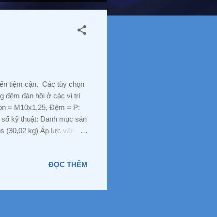
ến tiệm cận. Các tùy chọn
 đệm đàn hồi ở các vị trí
ton = M10x1,25, Đệm = P:
g số kỹ thuật: Danh mục sản
bs (30,02 kg) Áp lực vận
inch (25 mm) Hình ảnh: Một
115-P-A-MQ 193988 DSNU-
ĐỌC THÊM
-P-A 19203 DSNU-16-125-
16-160-P-A 19205 ...