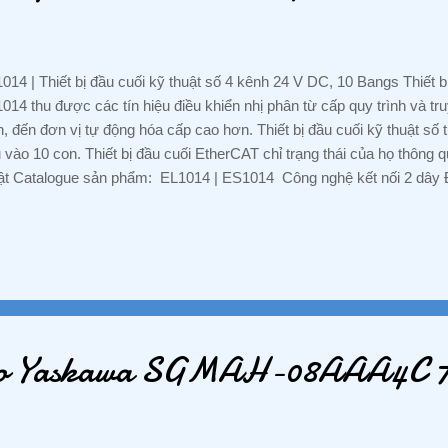
014 | Thiết bị đầu cuối kỹ thuật số 4 kênh 24 V DC, 10 Bangs Thiết bị
014 thu được các tín hiệu điều khiển nhị phân từ cấp quy trình và tr
n, đến đơn vị tự động hóa cấp cao hơn. Thiết bị đầu cuối kỹ thuật số 
 vào 10 con. Thiết bị đầu cuối EtherCAT chỉ trạng thái của họ thông 
ật Catalogue sản phẩm: EL1014 | ES1014 Công nghệ kết nối 2 dây 
31-2, loại 1/3 Số lượng đầu vào 4 Điện áp danh định 24 V DC (-15% /
 + 5 V (EN 61131-2, loại 3) Điện áp tín hiệu của 1 1 15 15 30 30 (EN 
n tại. 3 mA (EN 61131-2, loại 3) Kiểu bộ lọc đầu vào. 10 mối Đồng hồ 
n tại liên hệ typ. 2 mA + tải Tiêu thụ hiện tại loại E-bus. 90 mA
ƠNG -VP: Số 15, đường E, Khu chung cư Him Lam Phú Đông, đườ
ng 3, P. An Bình , TX. Dĩ An, Tỉnh ...
rvo Yaskawa SGMAH-08AAA4C 