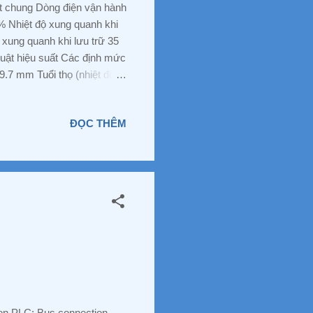
t chung Dòng điện vận hành
 Nhiệt độ xung quanh khi
xung quanh khi lưu trữ 35
uật hiệu suất Các định mức
.7 mm Tuổi thọ (nhiệt độ
thống Xanh/Đỏ LED màu
huyển chạ Số lượng bộ
ĐỌC THÊM
.000.000 lần trở lên ☘ ️Để
NH PHƯƠNG -VP: Số 15,
 Đường 3, P. An Bình ,
088 829 7586 E...
ion PLC: Bus connection