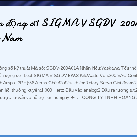
iển động cơ SIGMA V SGDV-20
t Nam
ng số kỹ thuật Mã số: SGDV-200A01A Nhãn hiệu:Yaskawa Tiểu thể lo
ển động cơ. Loạt:SIGMA V SGDV kW:3 KiloWatts Vôn:200 VAC Con
h Amps (3PH):56 Amps Chế độ điều khiển:Rotary Servo Giai đoạn:3
n hồi thường xuyên:1.000 Hertz Đầu vào analog:2 Đầu ra tương tự:2
ể được tư vấn và hỗ trợ liên hệ ngay ☘ ️ : CÔNG TY TNHH HOÀ
 đường E, Khu chung cư Him Lam Phú Đông, đường Trần Thị Vững, 
 Dĩ An, Tỉnh Bình Dương Mr Nguyễn Hưng Tel : 088 829 7586 Zalo : 
anganhphuong008@gmail.com WEBSITE: tudonghoacongnghiepvn.c
amBien #Sensor #DienTuDongHoa #DienTu #ChuyenCungCap #Thie
hinhHang #DongCo #Servo #BoGiamToc #NhapKhau #GiaTot #Chuy