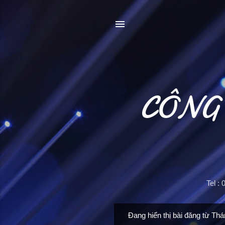
CÔNG
Tel :
Đang hiển thị bài đăng từ Thá
B