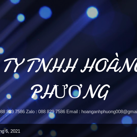
Chuyển đến nội dung chính
 TY TNHH HOÀN
PHƯƠNG
 088 829 7586 Zalo : 088 829 7586 Email : hoanganhphuong008@gma
ng 6, 2021