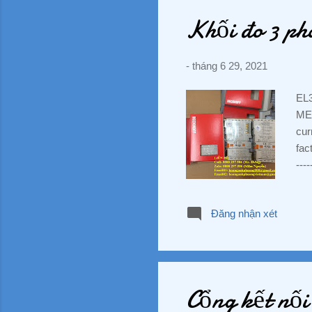
LP5
Khối đo 3 ph
-
tháng 6 29, 2021
EL
ME
cur
fac
---
điệ
0,1
Đăng nhận xét
☘ 
Phú
Ngu
WEB
Cổng kết nối