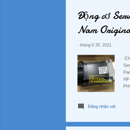
#Na
J5-
Động cơ Ser
Nam Original
-
tháng 6 30, 2021
Chi
Ser
Pac
HF-
PHƯ
Đườ
829
Đăng nhận xét
#Bi
#C
#Da
#C