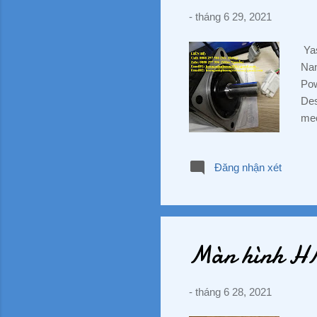
-
tháng 6 29, 2021
Yas
Nam
Pow
Des
mec
AN
Bìn
Đăng nhận xét
088
#P
#G
#Nh
#E.
Màn hình H
-
tháng 6 28, 2021