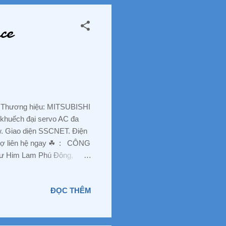
Troi #Solar #Energy
ce
 Thương hiệu: MITSUBISHI
khuếch đại servo AC đa
. Giao diện SSCNET. Điện
rợ liên hệ ngay ☘ ️ : CÔNG
 Him Lam Phú Đông,
nh Dương Mr Nguyễn Hưng
gmail.com WEBSITE:
ĐỌC THÊM
nTuDongHoa #DienTu
 #BoGiamToc #NhapKhau
er #Omron #Hitachi #Festo