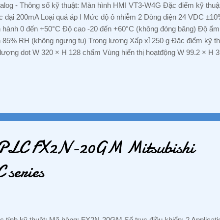
alog - Thông số kỹ thuật: Màn hình HMI VT3-W4G Đặc điểm kỹ thuậ
 đại 200mA Loại quá áp Ⅰ Mức độ ô nhiễm 2 Dòng điện 24 VDC ±10%
 hành 0 đến +50°C Độ cao -20 đến +60°C (không đóng băng) Độ ẩm 
 85% RH (không ngưng tụ) Trọng lượng Xấp xỉ 250 g Đặc điểm kỹ th
lượng dot W 320 × H 128 chấm Vùng hiển thị hoạtđộng W 99.2 × H 39
độ ẩm thông thường) Xấp xỉ 50000 giờ Đèn chiếu sáng ngược Hệ 
ng (không thể thay thế) Màu sắc hiển thị 3 màu (Xanh đỏ/Cam) Bộ c
yển 40×16/màn hình Lực vận hành Cực đại 0,98N Tuổi thọ tối đa từ 1
ợc tư vấn và hỗ trợ liên hệ ngay ☘ ️ : CÔNG TY TNHH HOÀNG A
ng E, Khu chung cư Him Lam Phú Đông, đường Trần Thị Vững, Bình
 Dĩ An, Tỉnh Bình Dương Mr Nguyễn Hưng Tel : 088 829 7586 Zalo : 
h PLC FX2N-20GM Mitsubishi
series
 tính kỹ thuật: Mã hàng: FX2N-20GM Số trục điều khiển: 2 Applicat