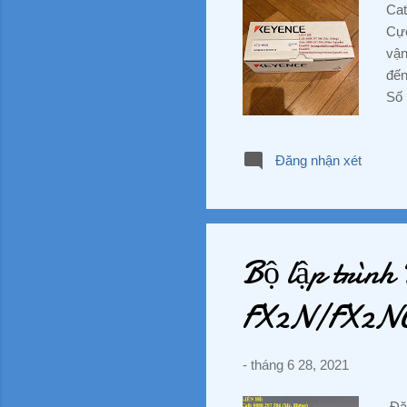
Cat
Cực
vận
đến
Số 
và 
trắ
Đăng nhận xét
chu
đư
đườ
TX.
Bộ lập trìn
FX2N/FX2NC 
-
tháng 6 28, 2021
Đặc