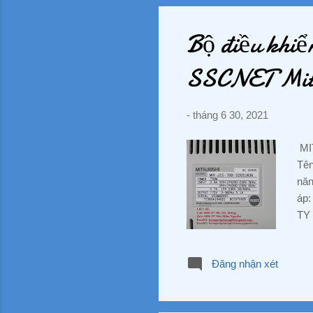
#Da
#Co
Bộ điều khi
SSCNET Mits
-
tháng 6 30, 2021
MIT
Tên
năn
áp:
TY
đườ
Tel
Đăng nhận xét
tu
#C
#Gi