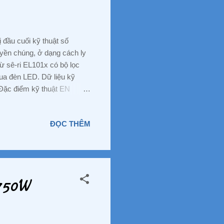
 đầu cuối kỹ thuật số
uyền chúng, ở dạng cách ly
từ sê-ri EL101x có bộ lọc
qua đèn LED. Dữ liệu kỹ
Đặc điểm kỹ thuật EN
 + 20%) Điện áp tín hiệu 0 0
61131-2, loại 3) Nhập kiểu
ĐỌC THÊM
phân phối – Tiêu thụ điện
 CÔNG TY TNHH HOÀNG ANH
ng Trần Thị Vững, Bình
750W