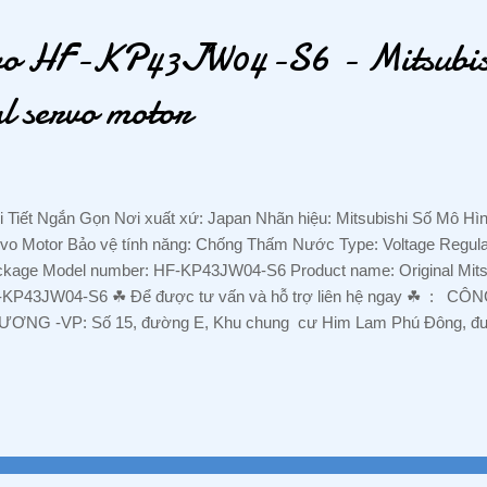
ngLuongMatTroi #Solar #Energy #Contactor #CB #CauDao #CauD
10G-RJ, MR-J5-40G...
vo HF-KP43JW04-S6 - Mitsubish
 servo motor
 Tiết Ngắn Gọn Nơi xuất xứ: Japan Nhãn hiệu: Mitsubishi Số Mô H
vo Motor Bảo vệ tính năng: Chống Thấm Nước Type: Voltage Regulat
kage Model number: HF-KP43JW04-S6 Product name: Original Mitsu
KP43JW04-S6 ☘ ️Để được tư vấn và hỗ trợ liên hệ ngay ☘ ️ :
ƠNG -VP: Số 15, đường E, Khu chung cư Him Lam Phú Đông, đườ
ng 3, P. An Bình , TX. Dĩ An, Tỉnh Bình Dương Mr Nguyễn Hưng Tel 
 7586 Email : hoanganhphuong008@gmail.com WEBSITE: tudongh
enTan #CamBien #Sensor #DienTuDongHoa #DienTu #ChuyenCungC
hinhHang #DongCo #Servo #BoGiamToc #NhapKhau #GiaTot #Chuy
iLy #Mitsubishi #Schneider #Omron #Hitachi #Festo #NangLuongMat
ontactor #CB #CauDao #CauDaoDien LP30K1M4, HA-LP37K1M4, 