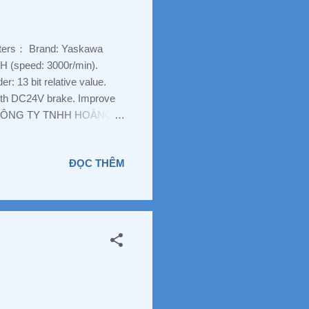
ters： Brand: Yaskawa
(speed: 3000r/min).
: 13 bit relative value.
 with DC24V brake. Improve
 ️ : CÔNG TY TNHH HOÀNG
, đường Trần Thị Vững,
 Tel : 088 829 7586 Zalo :
ĐỌC THÊM
onghoacongnghiepvn.com
CungCap #ThietBiDien
t #ChuyenPhanPhoi
 #NangLuongMatTroi #Solar