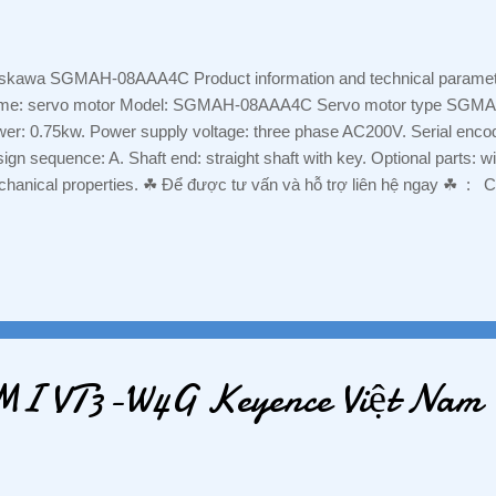
kawa SGMAH-08AAA4C Product information and technical parame
e: servo motor Model: SGMAH-08AAA4C Servo motor type SGMAH 
er: 0.75kw. Power supply voltage: three phase AC200V. Serial encoder
ign sequence: A. Shaft end: straight shaft with key. Optional parts:
hanical properties. ☘ ️Để được tư vấn và hỗ trợ liên hệ ngay ☘
H PHƯƠNG -VP: Số 15, đường E, Khu chung cư Him Lam Phú Đông
h Đường 3, P. An Bình , TX. Dĩ An, Tỉnh Bình Dương Mr Nguyễn Hưng
 829 7586 Email : hoanganhphuong008@gmail.com WEBSITE: tud
LC #BienTan #CamBien #Sensor #DienTuDongHoa #DienTu #Chuyen
iaRe #ChinhHang #DongCo #Servo #BoGiamToc #NhapKhau #GiaTo
aPhanPhoi #DaiLy #Mitsubishi #Schneider #Omron #Hitachi #Festo
..
MI VT3-W4G Keyence Việt Nam