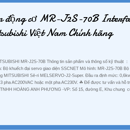
iLy #Mitsubishi #Schneider #Omron #Hitachi #Festo #NangLuongMat
ntactor #CB ...
ển động cơ MR-J2S-70B Interfa
ubishi Việt Nam Chính hãng
SUBISHI MR-J2S-70B Thông tin sản phẩm và thông số kỹ thuật ：
: Bộ khuếch đại servo giao diện SSCNET Mô hình: MR-J2S-70B Bộ 
g MITSUBISHI Sê-ri MELSERVO-J2-Super. Đầu ra định mức: 0,6kw
 3 pha AC200VAC hoặc một pha AC230V. ☘ ️Để được tư vấn và hỗ t
 TNHH HOÀNG ANH PHƯƠNG -VP: Số 15, đường E, Khu chung cư
ng Trần Thị Vững, Bình Đường 3, P. An Bình , TX. Dĩ An, Tỉnh Bì
 : 088 829 7586 Zalo : 088 829 7586 Email : hoanganhphuong008@
donghoacongnghiepvn.com #PLC #BienTan #CamBien #Sensor #Die
huyenCungCap #ThietBiDien #GiaRe #ChinhHang #DongCo #Servo
aTot #ChuyenPhanPhoi #NhaPhanPhoi #DaiLy #Mitsubishi #Schneid