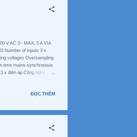
V AC 3~ MAX. 5 A VIA
Number of inputs 3 x
ting voltages Oversampling
ion time mains-synchronous
, 3 x điện áp Công nghệ đo
n tán - Độ phân giải 1 µA,
ấn và hỗ trợ liên hệ ngay
ĐỌC THÊM
Khu chung cư Him Lam
, Tỉnh Bình Dương Mr
nhphuong008@gmail.com
sor...