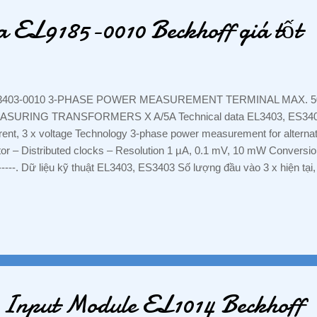
0K1M4, HA-LP50...
a EL9185-0010 Beckhoff giá tốt
3403-0010 3-PHASE POWER MEASUREMENT TERMINAL MAX. 500 
ASURING TRANSFORMERS X A/5A Technical data EL3403, ES3403 
rent, 3 x voltage Technology 3-phase power measurement for alterna
tor – Distributed clocks – Resolution 1 µA, 0.1 mV, 10 mW Convers
------. Dữ liệu kỹ thuật EL3403, ES3403 Số lượng đầu vào 3 x hiện tại
n 3 pha cho điện áp xoay chiều Hệ số lấy mẫu quá mức - Đồng hồ phâ
 mV, 10 mW Thời gian chuyển đổi đồng bộ hóa chính ☘ ️Để được tư v
️ : CÔNG TY TNHH HOÀNG ANH PHƯƠNG -VP: Số 15, đường E, 
 Đông, đường Trần Thị Vững, Bình Đường 3, P. An Bình , TX. Dĩ An
yễn Hưng Tel : 088 829 7586 Zalo : 088 829 7586 Email : hoanga
SITE: tudonghoacongnghiepvn.com #PLC #BienTan #CamBien #Sen
 Input Module EL1014 Beckhoff