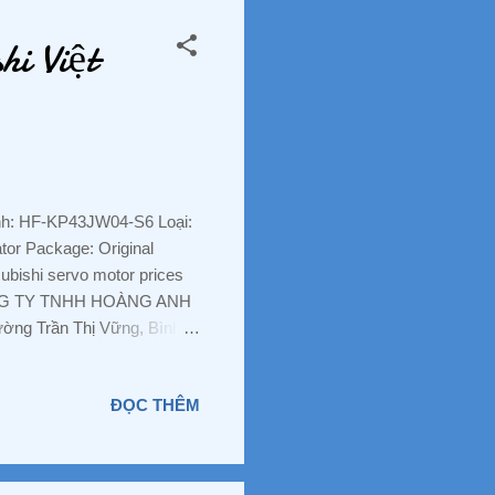
aoDien MR-J5-20G-RJ, MR-
i Việt
ình: HF-KP43JW04-S6 Loại:
or Package: Original
bishi servo motor prices
 CÔNG TY TNHH HOÀNG ANH
ng Trần Thị Vững, Bình
: 088 829 7586 Zalo : 088
oacongnghiepvn.com #PLC
ĐỌC THÊM
ap #ThietBiDien #GiaRe
enPhanPhoi #NhaPhanPhoi
Troi #Solar #Energy
HA-LP45K1M4, HA-