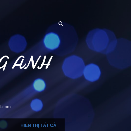
G ANH
il.com
HIỂN THỊ TẤT CẢ