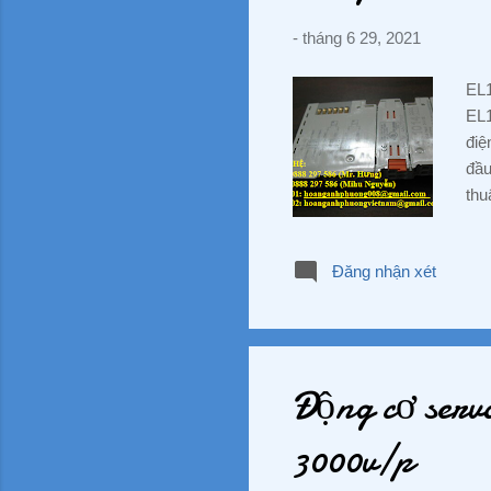
-
tháng 6 29, 2021
EL1
EL1
điệ
đầu
thu
611
0-0
Đăng nhận xét
hiệ
hiệ
PHƯ
Đườ
Động cơ se
3000v/p