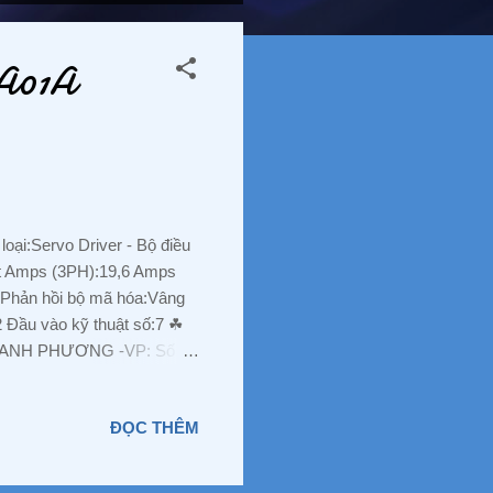
0A01A
ại:Servo Driver - Bộ điều
t Amps (3PH):19,6 Amps
 Phản hồi bộ mã hóa:Vâng
 Đầu vào kỹ thuật số:7 ☘
NG ANH PHƯƠNG -VP: Số
Bình Đường 3, P. An Bình ,
088 829 7586 Email :
ĐỌC THÊM
om #PLC #BienTan
tBiDien #GiaRe
enPhanPhoi #NhaPhanPhoi