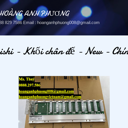
Chuyển đến nội dung chính
 HOÀNG ANH PHƯƠNG
: 088 829 7586 Email : hoanganhphuong008@gmail.com
shi - Khối chân đế - New - Chí