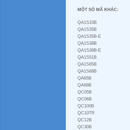
MỘT SỐ MÃ KHÁC:
QA1S33B
QA1S35B
QA1S35B-E
QA1S38B
QA1S38B-E
QA1S51B
QA1S65B
QA1S68B
QA65B
QA68B
QC05B
QC06B
QC100B
QC10TR
QC12B
QC30B