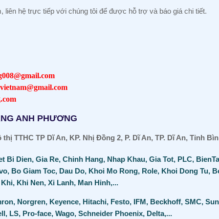
iên hệ trực tiếp với chúng tôi để được hỗ trợ và báo giá chi tiết
.
g008@gmail.com
vietnam@gmail.com
.com
ÀNG ANH PHƯƠNG
thị TTHC TP Dĩ An, KP. Nhị Đồng 2, P. Dĩ An, TP. Dĩ An, Tỉnh B
et Bi Dien, Gia Re, Chinh Hang, Nhap Khau, Gia Tot, PLC, BienT
vo, Bo Giam Toc, Dau Do, Khoi Mo Rong, Role, Khoi Dong Tu, B
Khi, Khi Nen, Xi Lanh, Man Hinh,...
ron, Norgren, Keyence, Hitachi, Festo, IFM, Beckhoff, SMC, Sun
, LS, Pro-face, Wago, Schneider Phoenix, Delta,...