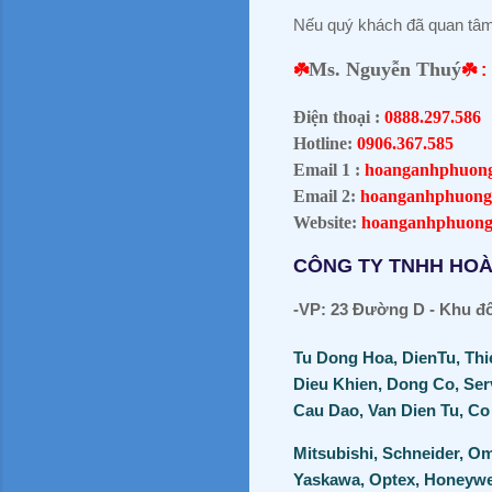
Nếu quý khách đã quan tâm, l
Ms. Nguyễn Thuý
☘️
☘️ :
Điện thoại :
0888.297.586
Hotline:
0906.367.585
Email 1 :
hoanganhphuon
Email 2:
hoanganhphuong
Website:
hoanganhphuong
CÔNG TY TNHH HO
-VP: 23 Đường D - Khu đô 
Tu Dong Hoa, DienTu, Thi
Dieu Khien, Dong Co, Ser
Cau Dao, Van Dien Tu, Co 
Mitsubishi, Schneider, Om
Yaskawa, Optex, Honeywell