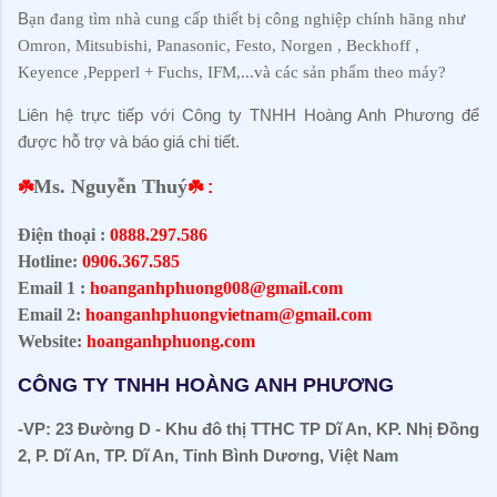
B
ạn đang tìm nhà cung cấp thiết bị công nghiệp chính hãng như
Omron, Mitsubishi, Panasonic, Festo, Norgen , Beckhoff ,
Keyence ,Pepperl + Fuchs, IFM,...và các sản phẩm theo máy?
Liên hệ trực tiếp với Công ty TNHH Hoàng Anh Phương để
được hỗ trợ và báo giá chi tiết
.
Ms. Nguyễn Thuý
☘️
☘️ :
Điện thoại :
0888.297.586
Hotline:
0906.367.585
Email 1 :
hoanganhphuong008@gmail.com
Email 2:
hoanganhphuongvietnam@gmail.com
Website:
hoanganhphuong.com
CÔNG TY TNHH HOÀNG ANH PHƯƠNG
-VP: 23 Đường D - Khu đô thị TTHC TP Dĩ An, KP. Nhị Đồng
2, P. Dĩ An, TP. Dĩ An, Tỉnh Bình Dương, Việt Nam