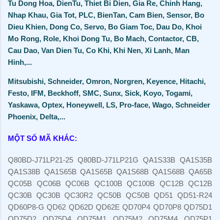
Tu Dong Hoa, DienTu, Thiet Bi Dien, Gia Re, Chinh Hang,
Nhap Khau, Gia Tot, PLC, BienTan, Cam Bien, Sensor, Bo
Dieu Khien, Dong Co, Servo, Bo Giam Toc, Dau Do, Khoi
Mo Rong, Role, Khoi Dong Tu, Bo Mach, Contactor, CB,
Cau Dao, Van Dien Tu, Co Khi, Khi Nen, Xi Lanh, Man
Hinh,...
Mitsubishi, Schneider, Omron, Norgren, Keyence, Hitachi,
Festo, IFM, Beckhoff, SMC, Sunx, Sick, Koyo, Togami,
Yaskawa, Optex, Honeywell, LS, Pro-face, Wago, Schneider
Phoenix, Delta,...
MỘT SỐ MÃ KHÁC:
Q80BD-J71LP21-25 Q80BD-J71LP21G QA1S33B QA1S35B
QA1S38B QA1S65B QA1S65B QA1S68B QA1S68B QA65B
QC05B QC06B QC06B QC100B QC100B QC12B QC12B
QC30B QC30B QC30R2 QC50B QC50B QD51 QD51-R24
QD60P8-G QD62 QD62D QD62E QD70P4 QD70P8 QD75D1
QD75D2 QD75D4 QD75M1 QD75M2 QD75M4 QD75P1