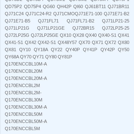
QD75P2 QD75P4 QG60 QH42P QI60 QJ61BT11 QJ71BR11
QJ71C24 QJ71C24-R2 QJ71CMOQJ71E71-100 QJ71E71-B2
QJ71E71-B5 QJ71FL71 QJ71FL71-B2 QJ71LP21-25
QJ71LP21G QJ71LP21GE QJ72BR15 QJ72LP25-25
QJ72LP25G QJ72LP25GE QX10 QX28 QX40 QX40-S1 QX41
QX41-S1 QX42 QX42-S1 QX48Y57 QX70 QX71 QX72 QX80
QX81 QY10 QY18A QY22 QY40P QY41P QY42P QY50
QY68A QY70 QY71 QY80 QY81P
Q170ENCCBL10M-A
Q170ENCCBL20M
Q170ENCCBL20M-A
Q170ENCCBL2M
Q170ENCCBL2M-
Q170ENCCBL30M
Q170ENCCBL30M-A
Q170ENCCBL50M
Q170ENCCBL50M-A
Q170ENCCBL5M