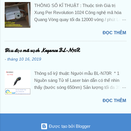
HOÀNG ANH PHƯƠNG -VP: 23 Đường D -
THÔNG SỐ KĨ THUẬT : Thuộc tính Giá trị
Khu đô thị TTHC TP Dĩ An, KP. Nhị Đồng 2, P.
Xung Per Revolution 1024 Công nghệ mã hóa
Dĩ An, TP. Dĩ An, Tỉnh Bình Dương, Việt Nam
Quang Vòng quay tối đa 12000 vòng / phút Loại
Tu Dong Hoa, DienTu, Thiet Bi Dien, Gia Re,
tín hiệu đầu ra HTL / Đẩy kéo Loại trục Trục rắn
Chinh Hang, Nhap Khau, Gia Tot, PLC, BienTan,
ĐỌC THÊM
Cung cấp hiệu điện thế 8 → 30 V dc Đường
Cam Bien, Sensor, Bo Dieu Khien, Dong Co,
kính trục 10 mm Đánh giá IP IP65 Chiều rộng
Servo, Bo Giam Toc, Dau Do, Khoi Mo Rong,
tổng thể 58 Dia.mm Nhiệt độ hoạt động tối thiểu
Đầu đọc mã vạch Keyence BL-N70R
Role, Khoi Dong Tu, Bo Mach, Contactor, CB,
-40 ° C Nhiệt độ hoạt động tối đa + 85 ° C Kiểu
Cau Dao, Van Dien Tu, Co Khi, Khi Nen, Xi
-
tháng 10 16, 2019
lắp Kẹp mặt bích Loạt EIL580 Chuyển đổi
Lanh, Man Hinh,... Mitsubishi, Schneider,
thường xuyên <lteq /> 160 kHz, <lteq /> 300
Omron, Norgren, Keyence, Hitachi, Festo, IFM,
Thông số kỹ thuật: Người mẫu BL-N70R * 1
kHz Kiểu kết nối Đầu nối mặt bích M23 HÌNH
Beckhoff, SMC, Sun...
Nguồn sáng Tử tế Laser bán dẫn có thể nhìn
ẢNH : ☘ ️ ☘ ️ Để được tư vấn và hỗ trợ liên hệ
thấy (bước sóng 650nm) Sản lượng tối đa 350
ngay ☘ ️ ☘ ️ : CÔNG TY TNHH NATATECH -
GIỜ Độ rộng xung 1,5 ms Lớp học laser Sản
VP: Số 15, đường E, Khu chung cư Him Lam
ĐỌC THÊM
phẩm laser loại 1 (JIS C6802) Giao diện RS-
Phú Đông, đường Trần Thị Vững, Bình Đường
232C Mã tương ứng JAN / EAN / UPC (A, E) ,
3, P. An Bình , TX. Dĩ An, Tỉnh Bình Dương 👨
CODE39, CODE128 / GS1-128 (EAN-128),
Mr Nguyễn Hưng 📞 Tel : 088 829 7586 📱 Zalo
NW-7, CODE93, ITF, 2of5, GS1-DataBar (RSS)
: 088 829 7586 📧 Email :
Được tạo bởi Blogger
Số lượng quét 72 lần quét / giây Độ phân giải tối