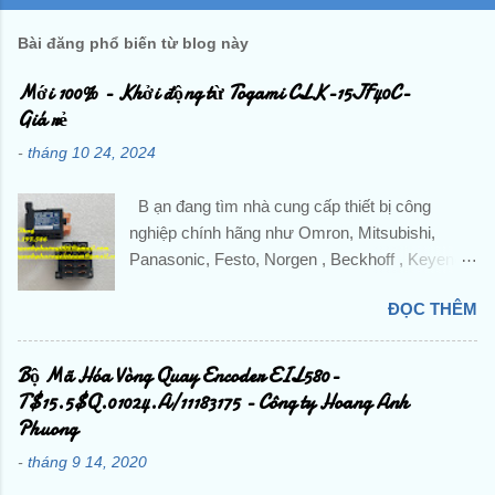
Bài đăng phổ biến từ blog này
Mới 100% - Khởi động từ Togami CLK-15JF40C-
Giá rẻ
-
tháng 10 24, 2024
B ạn đang tìm nhà cung cấp thiết bị công
nghiệp chính hãng như Omron, Mitsubishi,
Panasonic, Festo, Norgen , Beckhoff , Keyence
,Pepperl + Fuchs, IFM,...và các sản phẩm theo
ĐỌC THÊM
máy? Liên hệ trực tiếp với Công ty TNHH
Hoàng Anh Phương để được hỗ trợ và báo giá
chi tiết . ☘️ Ms. Nguyễn Thuý ☘️ : Điện thoại :
Bộ Mã Hóa Vòng Quay Encoder EIL580-
0888.297.586 Hotline: 0906.367.585 Email 1 :
T$15.5$Q.01024.A/11183175 - Công ty Hoang Anh
hoanganhphuong008@gmail.com Email 2:
Phuong
hoanganhphuongvietnam@gmail.com Website:
-
tháng 9 14, 2020
hoanganhphuong.com CÔNG TY TNHH