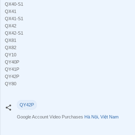
QX40-S1
QX41
QX41-S1
QX42
QX42-S1
QX81
QX82
QY10
QY40P
QY41P
QY42P
QY80
QY42P
Google Account Video Purchases
Hà Nội, Việt Nam
N