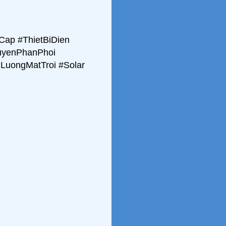
ap #ThietBiDien
uyenPhanPhoi
LuongMatTroi #Solar