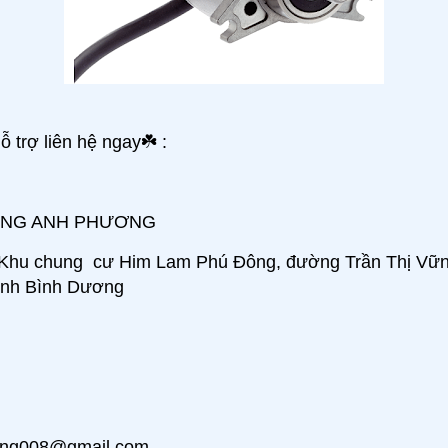
ỗ trợ liên hệ ngay
☘
️ :
ÀNG ANH PHƯƠNG
 Khu chung cư Him Lam Phú Đông, đường Trần Thị Vữn
Tỉnh Bình Dương
ong008@gmail.com