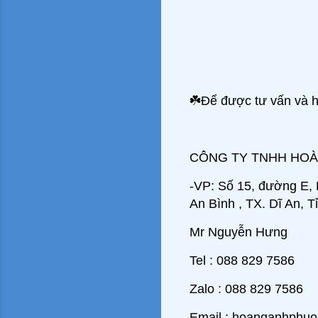
☘
️Để được tư vấn và h
CÔNG TY TNHH HO
-VP: Số 15, đường E,
An Bình , TX. Dĩ An, 
Mr Nguyễn Hưng
Tel : 088 829 7586
Zalo : 088 829 7586
Email : hoanganhphu