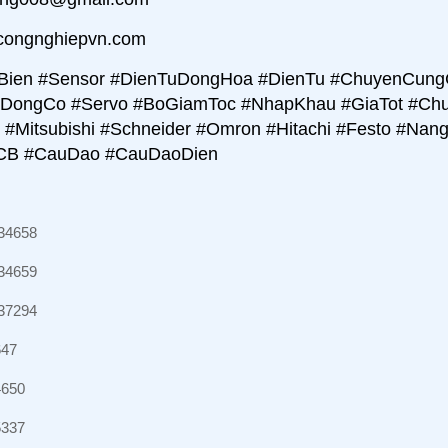
congnghiepvn.com
ien #Sensor #DienTuDongHoa #DienTu #ChuyenCungC
#DongCo #Servo #BoGiamToc #NhapKhau #GiaTot #Ch
#Mitsubishi #Schneider #Omron #Hitachi #Festo #Nang
#CB #CauDao #CauDaoDien
34658
34659
37294
647
4650
5337