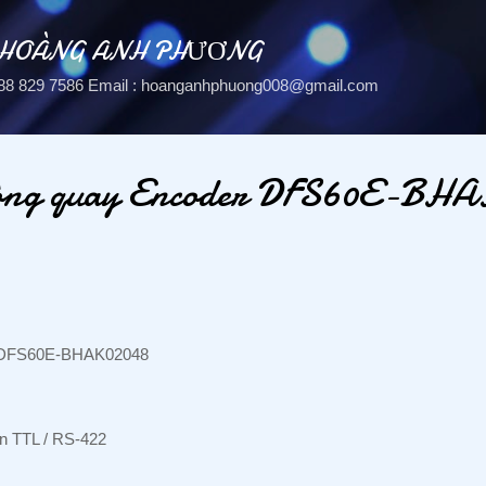
Chuyển đến nội dung chính
 HOÀNG ANH PHƯƠNG
: 088 829 7586 Email : hoanganhphuong008@gmail.com
vòng quay Encoder DFS60E-BH
er DFS60E-BHAK02048
iện TTL / RS-422