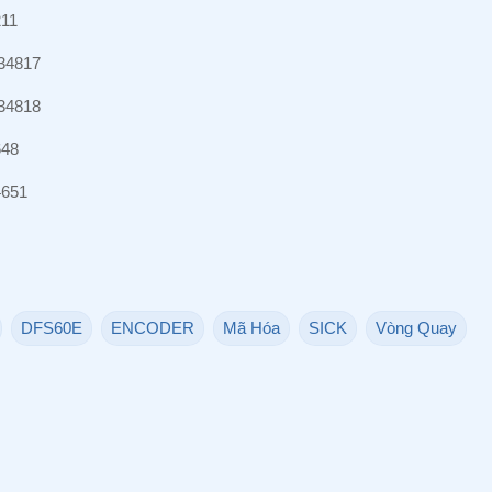
211
34817
34818
648
4651
DFS60E
ENCODER
Mã Hóa
SICK
Vòng Quay