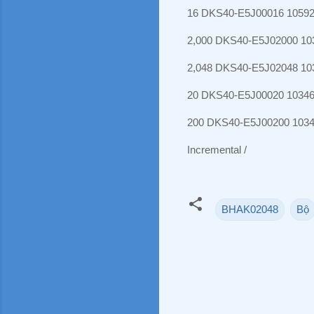
16 DKS40-E5J00016 1059
2,000 DKS40-E5J02000 10
2,048 DKS40-E5J02048 10
20 DKS40-E5J00020 1034
200 DKS40-E5J00200 103
Incremental /
BHAK02048
Bộ
N
h
ậ
n