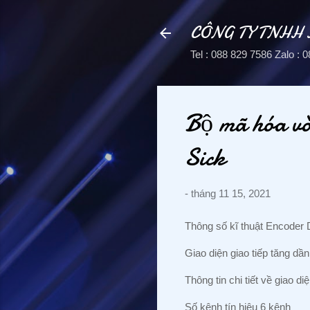
CÔNG TY TNHH
Tel : 088 829 7586 Zalo 
Bộ mã hóa 
Sick
-
tháng 11 15, 2021
Thông số kĩ thuật Encod
Giao diện giao tiếp tăng dần
Thông tin chi tiết về giao d
Số kênh tín hiệu 6 kênh