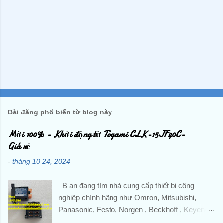
Bài đăng phổ biến từ blog này
Mới 100% - Khởi động từ Togami CLK-15JF40C-
Giá rẻ
-
tháng 10 24, 2024
B ạn đang tìm nhà cung cấp thiết bị công
nghiệp chính hãng như Omron, Mitsubishi,
Panasonic, Festo, Norgen , Beckhoff , Keyence
,Pepperl + Fuchs, IFM,...và các sản phẩm theo