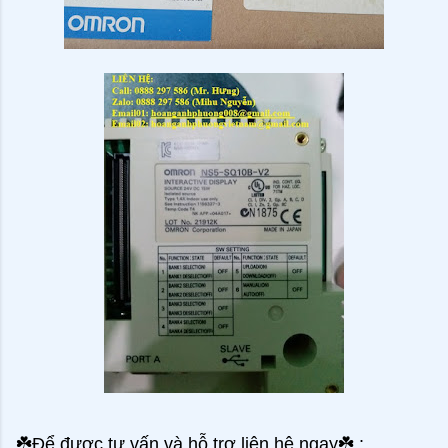
☘
️Để được tư vấn và hỗ trợ liên hệ ngay
☘
️ :