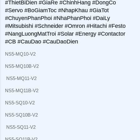
#ThietBiDien #GiaRe #ChinhHang #DongCo
#Servo #BoGiamToc #NhapKhau #GiaTot
#ChuyenPhanPhoi #NhaPhanPhoi #DaiLy
#Mitsubishi #Schneider #Omron #Hitachi #Festo
#NangLuongMatTroi #Solar #Energy #Contactor
#CB #CauDao #CauDaoDien
NS5-MQ10-V2
NS5-MQ10B-V2
NS5-MQ11-V2
NS5-MQ11B-V2
NS5-SQ10-V2
NS5-SQ10B-V2
NS5-SQ11-V2
NS5-SQ11B-V2