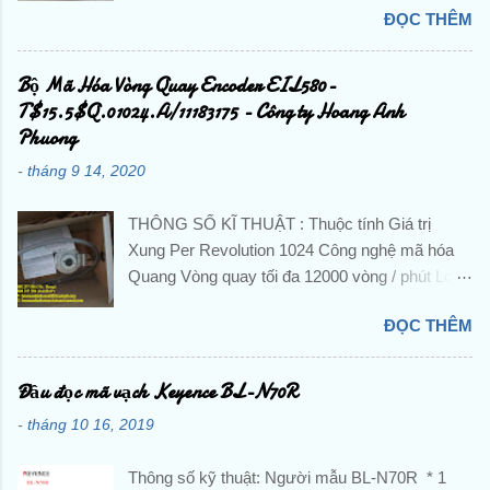
ĐỌC THÊM
máy? Liên hệ trực tiếp với Công ty TNHH
Hoàng Anh Phương để được hỗ trợ và báo giá
chi tiết . ☘️ Ms. Nguyễn Thuý ☘️ : Điện thoại :
Bộ Mã Hóa Vòng Quay Encoder EIL580-
0888.297.586 Hotline: 0906.367.585 Email 1 :
T$15.5$Q.01024.A/11183175 - Công ty Hoang Anh
hoanganhphuong008@gmail.com Email 2:
Phuong
hoanganhphuongvietnam@gmail.com Website:
-
tháng 9 14, 2020
hoanganhphuong.com CÔNG TY TNHH
HOÀNG ANH PHƯƠNG -VP: 23 Đường D -
THÔNG SỐ KĨ THUẬT : Thuộc tính Giá trị
Khu đô thị TTHC TP Dĩ An, KP. Nhị Đồng 2, P.
Xung Per Revolution 1024 Công nghệ mã hóa
Dĩ An, TP. Dĩ An, Tỉnh Bình Dương, Việt Nam
Quang Vòng quay tối đa 12000 vòng / phút Loại
Tu Dong Hoa, DienTu, Thiet Bi Dien, Gia Re,
tín hiệu đầu ra HTL / Đẩy kéo Loại trục Trục rắn
Chinh Hang, Nhap Khau, Gia Tot, PLC, BienTan,
ĐỌC THÊM
Cung cấp hiệu điện thế 8 → 30 V dc Đường
Cam Bien, Sensor, Bo Dieu Khien, Dong Co,
kính trục 10 mm Đánh giá IP IP65 Chiều rộng
Servo, Bo Giam Toc, Dau Do, Khoi Mo Rong,
tổng thể 58 Dia.mm Nhiệt độ hoạt động tối thiểu
Đầu đọc mã vạch Keyence BL-N70R
Role, Khoi Dong Tu, Bo Mach, Contactor, CB,
-40 ° C Nhiệt độ hoạt động tối đa + 85 ° C Kiểu
Cau Dao, Van Dien Tu, Co Khi, Khi Nen, Xi
-
tháng 10 16, 2019
lắp Kẹp mặt bích Loạt EIL580 Chuyển đổi
Lanh, Man Hinh,... Mitsubishi, Schneider,
thường xuyên <lteq /> 160 kHz, <lteq /> 300
Omron, Norgren, Keyence, Hitachi, Festo, IFM,
Thông số kỹ thuật: Người mẫu BL-N70R * 1
kHz Kiểu kết nối Đầu nối mặt bích M23 HÌNH