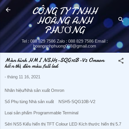
CÔNG TY TNHH
Chuyển đến nội dung chính
HOÀNG ANH
PHƯƠNG
Tel : 088 829 7586 Zalo : 088 829 7586 Email :
hoanganhphuong008@gmail.com
Màn hình HMI NSH5-SQG10B-V2 Omron
hiển thị đèn màu full led
-
tháng 11 16, 2021
Nhãn hiệu/Nhà sản xuất Omron
Số Phụ tùng Nhà sản xuất NSH5-SQG10B-V2
Loại sản phẩm Programmable Terminal
Sêri NS5 Kiểu hiển thị TFT Colour LED Kích thước hiển thị 5.7