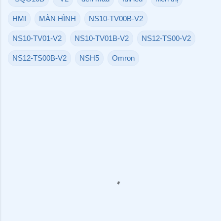
HMI
MÀN HÌNH
NS10-TV00B-V2
NS10-TV01-V2
NS10-TV01B-V2
NS12-TS00-V2
NS12-TS00B-V2
NSH5
Omron
N
h
ậ
n
x
é
t