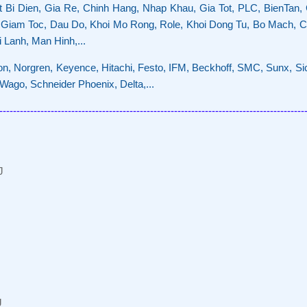
t Bi Dien, Gia Re, Chinh Hang, Nhap Khau, Gia Tot, PLC, BienTan,
 Giam Toc, Dau Do, Khoi Mo Rong, Role, Khoi Dong Tu, Bo Mach, C
i Lanh, Man Hinh,...
on, Norgren, Keyence, Hitachi, Festo, IFM, Beckhoff, SMC, Sunx, S
Wago, Schneider Phoenix, Delta,...
-----------------------------------------------------------------------------------------
J
J