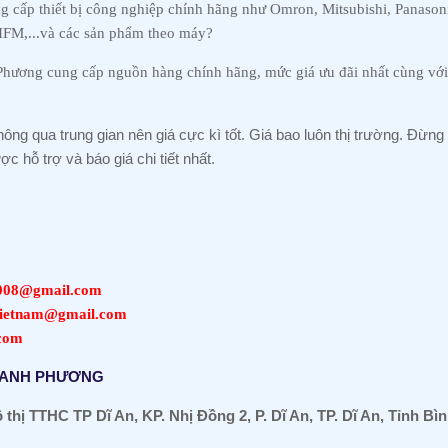
 cấp thiết bị công nghiệp chính hãng như Omron, Mitsubishi, Panasoni
 IFM,...và các sản phẩm theo máy?
ơng cung cấp nguồn hàng chính hãng, mức giá ưu đãi nhất cùng với t
ông qua trung gian nên giá cực kì tốt. Giá bao luôn thị trường. Đừng
c hỗ trợ và báo giá chi tiết nhất
.
008@gmail.com
ietnam@gmail.com
com
 ANH PHƯƠNG
thị TTHC TP Dĩ An, KP. Nhị Đồng 2, P. Dĩ An, TP. Dĩ An, Tỉnh B