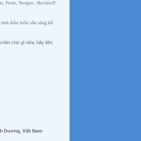
c, Festo, Norgen , Beckhoff
inh thần luôn sẵn sàng hỗ
 chần chờ gì nữa, hãy liên
ình Dương, Việt Nam