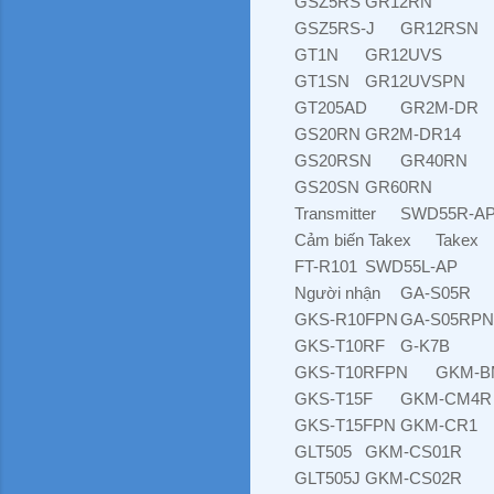
GSZ5RS
GR12RN
GSZ5RS-J
GR12RSN
GT1N
GR12UVS
GT1SN
GR12UVSPN
GT205AD
GR2M-DR
GS20RN
GR2M-DR14
GS20RSN
GR40RN
GS20SN
GR60RN
Transmitter
SWD55R-A
Cảm biến Takex
Takex
FT-R101
SWD55L-AP
Người nhận
GA-S05R
GKS-R10FPN
GA-S05RPN
GKS-T10RF
G-K7B
GKS-T10RFPN
GKM-B
GKS-T15F
GKM-CM4R
GKS-T15FPN
GKM-CR1
GLT505
GKM-CS01R
GLT505J
GKM-CS02R