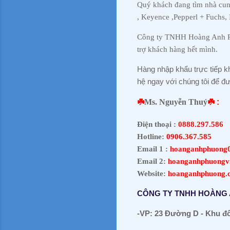
Quý khách đang tìm nhà cung
, Keyence ,Pepperl + Fuchs,
Công ty TNHH Hoàng Anh Phư
trợ khách hàng hết mình.
Hàng nhập khẩu trực tiếp kh
hệ ngay
với chúng tôi để đượ
☘️
Ms. Nguyễn Thuý
☘️ :
Điện thoại :
0888.297.586
Hotline:
0906.367.585
Email 1 :
hoanganhphuong
Email 2:
hoanganhphuongv
Website:
hoanganhphuong.
CÔNG TY TNHH HOÀNG
-VP: 23 Đường D - Khu đô 