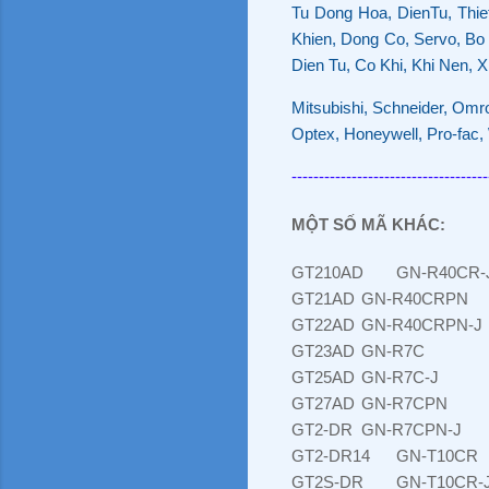
Tu Dong Hoa, DienTu, Thie
Khien, Dong Co, Servo, Bo
Dien Tu, Co Khi, Khi Nen, X
Mitsubishi, Schneider, Omr
Optex, Honeywell, Pro-fac, 
------------------------------------
MỘT SỐ MÃ KHÁC:
GT210AD
GN-R40CR-
GT21AD
GN-R40CRPN
GT22AD
GN-R40CRPN-J
GT23AD
GN-R7C
GT25AD
GN-R7C-J
GT27AD
GN-R7CPN
GT2-DR
GN-R7CPN-J
GT2-DR14
GN-T10CR
GT2S-DR
GN-T10CR-