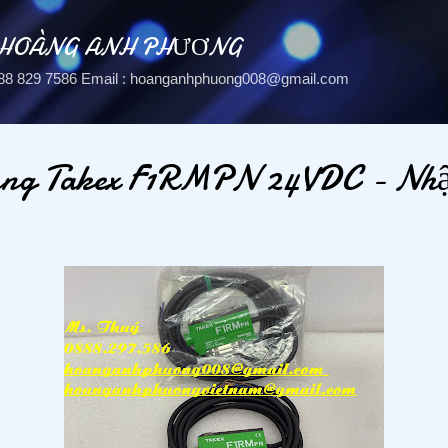
Chuyển đến nội dung chính
 HOÀNG ANH PHƯƠNG
: 088 829 7586 Email : hoanganhphuong008@gmail.com
ang Takex F1RMPN 24VDC - Nhậ