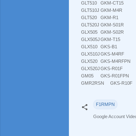
GLT510
GKM-CT15
GLT510J
GKM-M4R
GLT520
GKM-R1
GLT520J
GKM-S01R
GLX505
GKM-S02R
GLX505J
GKM-T15
GLX510
GKS-B1
GLX510J
GKS-M4RF
GLX520
GKS-M4RFPN
GLX520J
GKS-R01F
GM05
GKS-R01FPN
GMR2RSN
GKS-R10F
F1RMPN
Google Account Vid
N