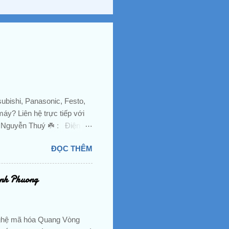
ubishi, Panasonic, Festo,
áy? Liên hệ trực tiếp với
. Nguyễn Thuý ☘️ : Điện
@gmail.com Email 2:
ĐỌC THÊM
ÔNG TY TNHH HOÀNG ANH
 An, TP. Dĩ An, Tỉnh Bình
hap Khau, Gia Tot, PLC,
Anh Phuong
au Do, Khoi Mo Rong, Role,
, Xi Lanh, Man Hinh,...
ff, SMC, Sun...
nghệ mã hóa Quang Vòng