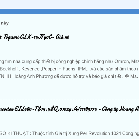
 này
ừ Togami CLK-15JF40C- Giá rẻ
g tìm nhà cung cấp thiết bị công nghiệp chính hãng như Omron, Mits
Beckhoff , Keyence ,Pepperl + Fuchs, IFM,...và các sản phẩm theo m
TNHH Hoàng Anh Phương để được hỗ trợ và báo giá chi tiết . ☘️ Ms
0888.297.586 Hotline: 0906.367.585 Email 1 : hoanganhphuong008
hphuongvietnam@gmail.com Website: hoanganhphuong.com C
VP: 23 Đường D - Khu đô thị TTHC TP Dĩ An, KP. Nhị Đồng 2, P. Dĩ
iệt Nam Tu Dong Hoa, DienTu, Thiet Bi Dien, Gia Re, Chinh Hang, N
coder EIL580-T$15.5$Q.01024.A/11183175 - Công ty Hoang 
 Cam Bien, Sensor, Bo Dieu Khien, Dong Co, Servo, Bo Giam Toc, D
 Tu, Bo Mach, Contactor, CB, Cau Dao, Van Dien Tu, Co Khi, Khi Nen
i, Schneider, Omron, Norgren, Keyence, Hitachi, Festo, IFM, Beckho
 KĨ THUẬT : Thuộc tính Giá trị Xung Per Revolution 1024 Công 