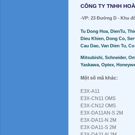
CÔNG TY TNHH HO
-VP: 23 Đường D - Khu đô 
Tu Dong Hoa, DienTu, Thi
Dieu Khien, Dong Co, Ser
Cau Dao, Van Dien Tu, Co
Mitsubishi, Schneider, Om
Yaskawa, Optex, Honeywell
Một số mã khác:
E3X-A11
E3X-CN11 OMS
E3X-CN12 OMS
E3X-DA11AN-S 2M
E3X-DA11-N 2M
E3X-DA11-S 2M
E3X-DA21-N 2M