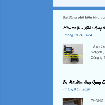
Bài đăng phổ biến từ blog
Mới 100% - Khởi động t
-
tháng 10 24, 2024
B ạn đan
Norgen , 
Công ty 
thoại : 
hoangan
PHƯƠNG -
Dương, V
Bộ Mã Hóa Vòng Quay En
BienTan,
-
tháng 9 14, 2020
Khoi Dong
Mitsubish
THÔNG SỐ