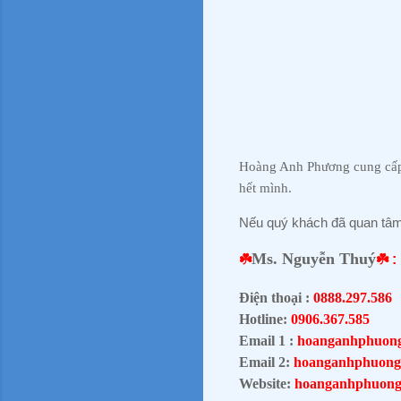
Hoàng Anh Phương cung cấp n
hết mình.
Nếu quý khách đã quan tâm, l
Ms. Nguyễn Thuý
☘️
☘️ :
Điện thoại :
0888.297.586
Hotline:
0906.367.585
Email 1 :
hoanganhphuon
Email 2:
hoanganhphuong
Website:
hoanganhphuong