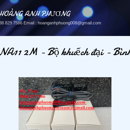
Chuyển đến nội dung chính
 HOÀNG ANH PHƯƠNG
: 088 829 7586 Email : hoanganhphuong008@gmail.com
A11 2M - Bộ khuếch đại - Bì