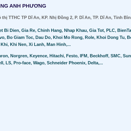
ÀNG ANH PHƯƠNG
thị TTHC TP Dĩ An, KP. Nhị Đồng 2, P. Dĩ An, TP. Dĩ An, Tỉnh B
et Bi Dien, Gia Re, Chinh Hang, Nhap Khau, Gia Tot, PLC, BienT
vo, Bo Giam Toc, Dau Do, Khoi Mo Rong, Role, Khoi Dong Tu, B
 Khi, Khi Nen, Xi Lanh, Man
Hinh,...
ron, Norgren, Keyence, Hitachi, Festo, IFM, Beckhoff, SMC, Sun
, LS, Pro-face, Wago, Schneider Phoenix, Delta,...