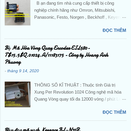
B ạn đang tìm nhà cung cấp thiết bị công
nghiệp chính hãng như Omron, Mitsubishi,
Panasonic, Festo, Norgen , Beckhoff , Keyence
,Pepperl + Fuchs, IFM,...và các sản phẩm theo
ĐỌC THÊM
máy? Liên hệ trực tiếp với Công ty TNHH
Hoàng Anh Phương để được hỗ trợ và báo giá
chi tiết . ☘️ Ms. Nguyễn Thuý ☘️ : Điện thoại :
Bộ Mã Hóa Vòng Quay Encoder EIL580-
0888.297.586 Hotline: 0906.367.585 Email 1 :
T$15.5$Q.01024.A/11183175 - Công ty Hoang Anh
hoanganhphuong008@gmail.com Email 2:
Phuong
hoanganhphuongvietnam@gmail.com Website:
-
tháng 9 14, 2020
hoanganhphuong.com CÔNG TY TNHH
HOÀNG ANH PHƯƠNG -VP: 23 Đường D -
THÔNG SỐ KĨ THUẬT : Thuộc tính Giá trị
Khu đô thị TTHC TP Dĩ An, KP. Nhị Đồng 2, P.
Xung Per Revolution 1024 Công nghệ mã hóa
Dĩ An, TP. Dĩ An, Tỉnh Bình Dương, Việt Nam
Quang Vòng quay tối đa 12000 vòng / phút Loại
Tu Dong Hoa, DienTu, Thiet Bi Dien, Gia Re,
tín hiệu đầu ra HTL / Đẩy kéo Loại trục Trục rắn
Chinh Hang, Nhap Khau, Gia Tot, PLC, BienTan,
ĐỌC THÊM
Cung cấp hiệu điện thế 8 → 30 V dc Đường
Cam Bien, Sensor, Bo Dieu Khien, Dong Co,
kính trục 10 mm Đánh giá IP IP65 Chiều rộng
Servo, Bo Giam Toc, Dau Do, Khoi Mo Rong,
tổng thể 58 Dia.mm Nhiệt độ hoạt động tối thiểu
Đầu đọc mã vạch Keyence BL-N70R
Role, Khoi Dong Tu, Bo Mach, Contactor, CB,