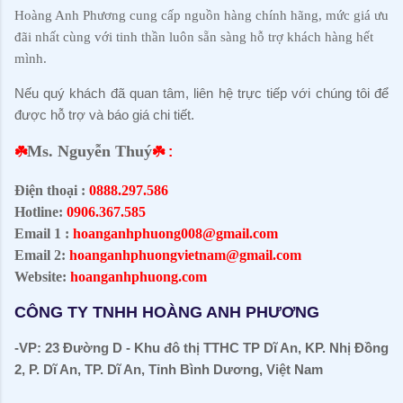
Hoàng Anh Phương cung cấp nguồn hàng chính hãng, mức giá ưu
đãi nhất cùng với tinh thần luôn sẵn sàng hỗ trợ khách hàng hết
mình.
Nếu quý khách đã quan tâm, liên hệ trực tiếp với chúng tôi để
được hỗ trợ và báo giá chi tiết
.
Ms. Nguyễn Thuý
☘️
☘️ :
Điện thoại :
0888.297.586
Hotline:
0906.367.585
Email 1 :
hoanganhphuong008@gmail.com
Email 2:
hoanganhphuongvietnam@gmail.com
Website:
hoanganhphuong.com
CÔNG TY TNHH HOÀNG ANH PHƯƠNG
-VP: 23 Đường D - Khu đô thị TTHC TP Dĩ An, KP. Nhị Đồng
2, P. Dĩ An, TP. Dĩ An, Tỉnh Bình Dương, Việt Nam