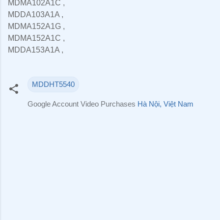
MDMA102A1C ,
MDDA103A1A ,
MDMA152A1G ,
MDMA152A1C ,
MDDA153A1A ,
MDDHT5540
Google Account Video Purchases
Hà Nội, Việt Nam
N
h
ậ
n
x
é
t