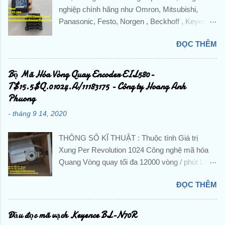
nghiệp chính hãng như Omron, Mitsubishi,
Panasonic, Festo, Norgen , Beckhoff , Keyence
,Pepperl + Fuchs, IFM,...và các sản phẩm theo
ĐỌC THÊM
máy? Liên hệ trực tiếp với Công ty TNHH
Hoàng Anh Phương để được hỗ trợ và báo giá
chi tiết . ☘️ Ms. Nguyễn Thuý ☘️ : Điện thoại :
Bộ Mã Hóa Vòng Quay Encoder EIL580-
0888.297.586 Hotline: 0906.367.585 Email 1 :
T$15.5$Q.01024.A/11183175 - Công ty Hoang Anh
hoanganhphuong008@gmail.com Email 2:
Phuong
hoanganhphuongvietnam@gmail.com Website:
-
tháng 9 14, 2020
hoanganhphuong.com CÔNG TY TNHH
HOÀNG ANH PHƯƠNG -VP: 23 Đường D -
THÔNG SỐ KĨ THUẬT : Thuộc tính Giá trị
Khu đô thị TTHC TP Dĩ An, KP. Nhị Đồng 2, P.
Xung Per Revolution 1024 Công nghệ mã hóa
Dĩ An, TP. Dĩ An, Tỉnh Bình Dương, Việt Nam
Quang Vòng quay tối đa 12000 vòng / phút Loại
Tu Dong Hoa, DienTu, Thiet Bi Dien, Gia Re,
tín hiệu đầu ra HTL / Đẩy kéo Loại trục Trục rắn
Chinh Hang, Nhap Khau, Gia Tot, PLC, BienTan,
ĐỌC THÊM
Cung cấp hiệu điện thế 8 → 30 V dc Đường
Cam Bien, Sensor, Bo Dieu Khien, Dong Co,
kính trục 10 mm Đánh giá IP IP65 Chiều rộng
Servo, Bo Giam Toc, Dau Do, Khoi Mo Rong,
tổng thể 58 Dia.mm Nhiệt độ hoạt động tối thiểu
Đầu đọc mã vạch Keyence BL-N70R
Role, Khoi Dong Tu, Bo Mach, Contactor, CB,
-40 ° C Nhiệt độ hoạt động tối đa + 85 ° C Kiểu