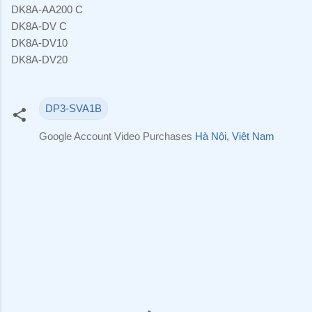
DK8A-AA200 C
DK8A-DV C
DK8A-DV10
DK8A-DV20
DP3-SVA1B
Google Account Video Purchases
Hà Nội, Việt Nam
N
h
ậ
n
x
é
t