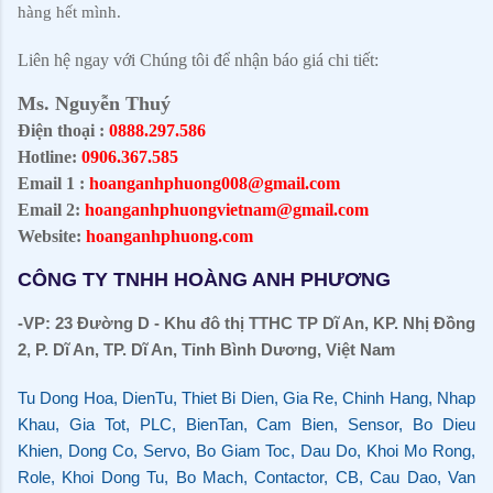
hàng hết mình.
Liên hệ ngay với Chúng tôi để nhận báo giá chi tiết:
Ms. Nguyễn Thuý
Điện thoại :
0888.297.586
Hotline:
0906.367.585
Email 1 :
hoanganhphuong008@gmail.com
Email 2:
hoanganhphuongvietnam@gmail.com
Website:
hoanganhphuong.com
CÔNG TY TNHH HOÀNG ANH PHƯƠNG
-VP: 23 Đường D - Khu đô thị TTHC TP Dĩ An, KP. Nhị Đồng
2, P. Dĩ An, TP. Dĩ An, Tỉnh Bình Dương, Việt Nam
Tu Dong Hoa, DienTu, Thiet Bi Dien, Gia Re, Chinh Hang, Nhap
Khau, Gia Tot, PLC, BienTan, Cam Bien, Sensor, Bo Dieu
Khien, Dong Co, Servo, Bo Giam Toc, Dau Do, Khoi Mo Rong,
Role, Khoi Dong Tu, Bo Mach, Contactor, CB, Cau Dao, Van