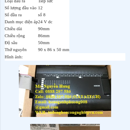
Loại đầu ra
Tiếp sức
Số lượng đầu vào
12
Số đầu ra
số 8
Danh mục điện áp
24 V dc
Chiều dài
90mm
Chiều rộng
86mm
Độ sâu
50mm
Thứ nguyên
90 x 86 x 50 mm
Hình ảnh: