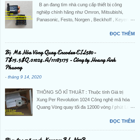
B ạn đang tìm nhà cung cấp thiết bị công
nghiệp chính hãng như Omron, Mitsubishi,
Panasonic, Festo, Norgen , Beckhoff , Keyence
,Pepperl + Fuchs, IFM,...và các sản phẩm theo
ĐỌC THÊM
máy? Liên hệ trực tiếp với Công ty TNHH
Hoàng Anh Phương để được hỗ trợ và báo giá
chi tiết . ☘️ Ms. Nguyễn Thuý ☘️ : Điện thoại :
Bộ Mã Hóa Vòng Quay Encoder EIL580-
0888.297.586 Hotline: 0906.367.585 Email 1 :
T$15.5$Q.01024.A/11183175 - Công ty Hoang Anh
hoanganhphuong008@gmail.com Email 2:
Phuong
hoanganhphuongvietnam@gmail.com Website:
-
tháng 9 14, 2020
hoanganhphuong.com CÔNG TY TNHH
HOÀNG ANH PHƯƠNG -VP: 23 Đường D -
THÔNG SỐ KĨ THUẬT : Thuộc tính Giá trị
Khu đô thị TTHC TP Dĩ An, KP. Nhị Đồng 2, P.
Xung Per Revolution 1024 Công nghệ mã hóa
Dĩ An, TP. Dĩ An, Tỉnh Bình Dương, Việt Nam
Quang Vòng quay tối đa 12000 vòng / phút Loại
Tu Dong Hoa, DienTu, Thiet Bi Dien, Gia Re,
tín hiệu đầu ra HTL / Đẩy kéo Loại trục Trục rắn
Chinh Hang, Nhap Khau, Gia Tot, PLC, BienTan,
ĐỌC THÊM
Cung cấp hiệu điện thế 8 → 30 V dc Đường
Cam Bien, Sensor, Bo Dieu Khien, Dong Co,
kính trục 10 mm Đánh giá IP IP65 Chiều rộng
Servo, Bo Giam Toc, Dau Do, Khoi Mo Rong,
tổng thể 58 Dia.mm Nhiệt độ hoạt động tối thiểu
Role, Khoi Dong Tu, Bo Mach, Contactor, CB,