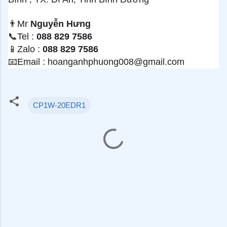
👨
Mr
Nguyễn Hưng
📞
Tel :
088 829 7586
📱
Zalo :
088 829 7586
📧
Email : hoanganhphuong008@gmail.com
CP1W-20EDR1
N
h
ậ
n
x
é
t