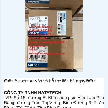
☘
☘
Để được tư vấn và hỗ trợ liên hệ ngay
☘
☘
:
CÔNG TY TNHH NATATECH
-VP: Số 15, đường E, Khu chung cư Him Lam Phú
Đông, đường Trần Thị Vững, Bình Đường 3, P. An
Bình , TX. Dĩ An, Tỉnh Bình Dương