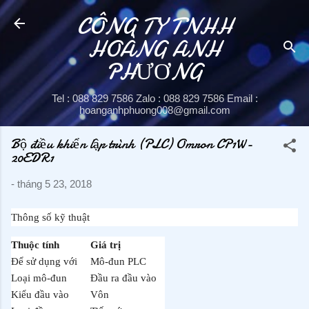
CÔNG TY TNHH
Chuyển đến nội dung chính
HOÀNG ANH
PHƯƠNG
Tel : 088 829 7586 Zalo : 088 829 7586 Email :
hoanganhphuong008@gmail.com
Bộ điều khiển lập trình (PLC) Omron CP1W-
20EDR1
-
tháng 5 23, 2018
Thông số kỹ thuật
Thuộc tính
Giá trị
Để sử dụng với
Mô-đun PLC
Loại mô-đun
Đầu ra đầu vào
Kiểu đầu vào
Vôn