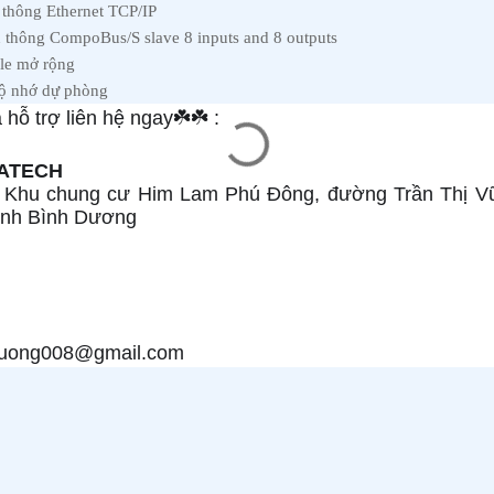
thông Ethernet TCP/IP
hông CompoBus/S slave 8 inputs and 8 outputs
le mở rộng
 nhớ dự phòng
hỗ trợ liên hệ ngay
☘
☘
:
TATECH
, Khu chung cư Him Lam Phú Đông, đường Trần Thị Vữ
Tỉnh Bình Dương
huong008@gmail.com