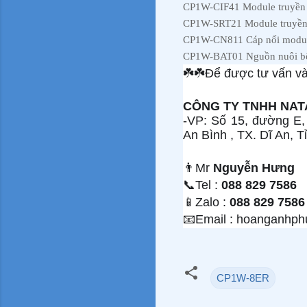
CP1W-CIF41 Module truyền 
CP1W-SRT21 Module truyền t
CP1W-CN811 Cáp nối modu
CP1W-BAT01 Nguồn nuôi bộ
☘
☘
Để được tư vấn và 
CÔNG TY TNHH NA
-VP: Số 15, đường E
An Bình , TX. Dĩ An, 
👨
Mr
Nguyễn Hưng
📞
Tel :
088 829 7586
📱
Zalo :
088 829 7586
📧
Email : hoanganhp
CP1W-8ER