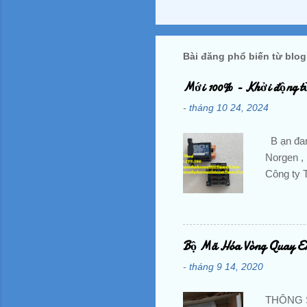
Bài đăng phổ biến từ blog
Mới 100% - Khởi động t
-
tháng 10 24, 2024
B ạn đan
Norgen , 
Công ty 
thoại : 
hoangan
PHƯƠNG -
Dương, V
Bộ Mã Hóa Vòng Quay En
BienTan,
-
tháng 9 14, 2020
Khoi Dong
Mitsubish
THÔNG SỐ