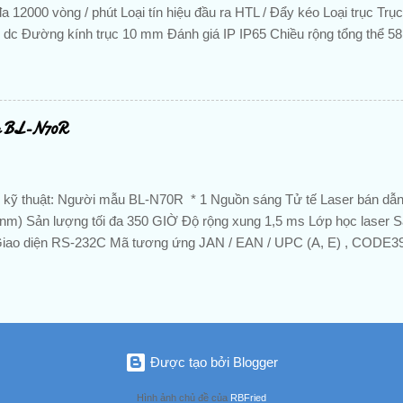
đa 12000 vòng / phút Loại tín hiệu đầu ra HTL / Đẩy kéo Loại trục Trục 
 dc Đường kính trục 10 mm Đánh giá IP IP65 Chiều rộng tổng thể 58
 -40 ° C Nhiệt độ hoạt động tối đa + 85 ° C Kiểu lắp Kẹp mặt bích Lo
teq /> 160 kHz, <lteq /> 300 kHz Kiểu kết nối Đầu nối mặt bích M23
à hỗ trợ liên hệ ngay ☘ ️ ☘ ️ : CÔNG TY TNHH NATATECH -VP: Số 
Phú Đông, đường Trần Thị Vững, Bình Đường 3, P. An Bình , TX. Dĩ
ce BL-N70R
n Hưng 📞 Tel : 088 829 7586 📱 Zalo : 088 829 7586 📧 Email :
hphuong008@gmail.com
 kỹ thuật: Người mẫu BL-N70R * 1 Nguồn sáng Tử tế Laser bán dẫn 
nm) Sản lượng tối đa 350 GIỜ Độ rộng xung 1,5 ms Lớp học laser Sả
iao diện RS-232C Mã tương ứng JAN / EAN / UPC (A, E) , CODE
), NW-7, CODE93, ITF, 2of5, GS1-DataBar (RSS) Số lượng quét 72 lầ
 0,125 mm trở lên Khoảng cách đọc 0 đến 178 mm (khi chiều rộng hẹp 
hữ số đọc Tối đa 40 chữ số (80 chữ số cho CODE128 CODE-C) Phần 
nối Pin D-Sub 9 (nữ) EMI Lớp B Đánh giá Điện áp cung cấp DC 5 V ± 
uống Kháng môi trường Chiếu sáng xung quanh 4.800 lux Không khí 
Được tạo bởi Blogger
 ăn mòn Nhiệt độ môi trường 0 đến +40 ° C Độ ẩm xung quanh 35 đến
Hình ảnh chủ đề của
RBFried