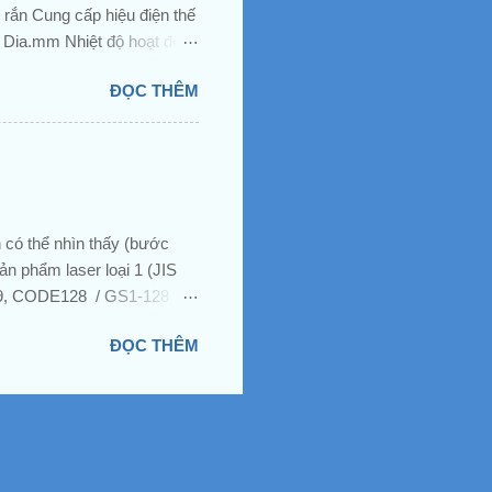
rắn Cung cấp hiệu điện thế
 Dia.mm Nhiệt độ hoạt động
ạt EIL580 Chuyển đổi thường
ĐỌC THÊM
 HÌNH ẢNH : ☘ ️ ☘ ️ Để được
15, đường E, Khu chung cư
 An, Tỉnh Bình Dương 👨
có thể nhìn thấy (bước
n phẩm laser loại 1 (JIS
39, CODE128 / GS1-128
n quét / giây Độ phân giải
ĐỌC THÊM
là 0,66 mm) Cái gì 0,35 trở
giao tiếp có dây Hình
5% Tiêu thụ hiện tại 200
sử dụng Không nên có bụi
 85% rh Hình ảnh:...