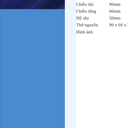
Chiều dài
90mm
Chiều rộng
66mm
Độ sâu
50mm
Thứ nguyên
90 x 66 x
Hình ảnh