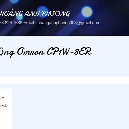
Chuyển đến nội dung chính
 HOÀNG ANH PHƯƠNG
: 088 829 7586 Email : hoanganhphuong008@gmail.com
rộng Omron CP1W-8ER
LC
u vào