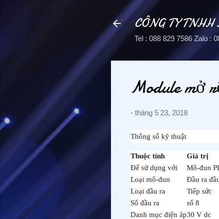
CÔNG TY TNHH
Tel : 088 829 7586 Zalo 
Module mở 
-
tháng 5 23, 2018
Thông số kỹ thuật
Thuộc tính
Giá trị
Để sử dụng với
Mô-đun P
Loại mô-đun
Đầu ra đầ
Loại đầu ra
Tiếp sức
Số đầu ra
số 8
Danh mục điện áp
30 V dc