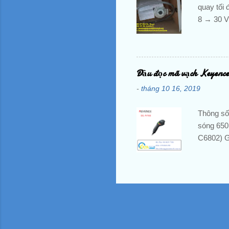
quay tối 
8 → 30 V
tối thiểu
xuyên <l
tư vấn v
Him Lam 
Đầu đọc mã vạch Keyen
Mr Nguyễ
-
tháng 10 16, 2019
hoangan
Thông số
sóng 650
C6802) G
(EAN-128
tối thiểu
lên Số c
dạng kết 
mA trở x
hoặc khí