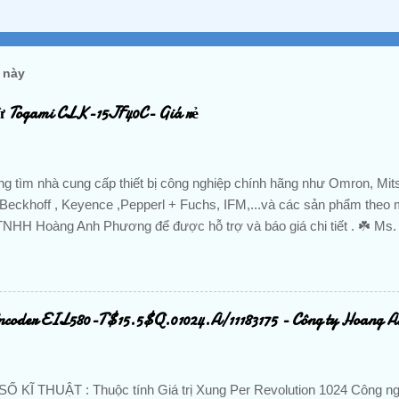
 này
ừ Togami CLK-15JF40C- Giá rẻ
g tìm nhà cung cấp thiết bị công nghiệp chính hãng như Omron, Mits
Beckhoff , Keyence ,Pepperl + Fuchs, IFM,...và các sản phẩm theo m
TNHH Hoàng Anh Phương để được hỗ trợ và báo giá chi tiết . ☘️ Ms
0888.297.586 Hotline: 0906.367.585 Email 1 : hoanganhphuong008
hphuongvietnam@gmail.com Website: hoanganhphuong.com C
VP: 23 Đường D - Khu đô thị TTHC TP Dĩ An, KP. Nhị Đồng 2, P. Dĩ
iệt Nam Tu Dong Hoa, DienTu, Thiet Bi Dien, Gia Re, Chinh Hang, N
coder EIL580-T$15.5$Q.01024.A/11183175 - Công ty Hoang 
 Cam Bien, Sensor, Bo Dieu Khien, Dong Co, Servo, Bo Giam Toc, D
 Tu, Bo Mach, Contactor, CB, Cau Dao, Van Dien Tu, Co Khi, Khi Nen
i, Schneider, Omron, Norgren, Keyence, Hitachi, Festo, IFM, Beckho
 KĨ THUẬT : Thuộc tính Giá trị Xung Per Revolution 1024 Công 