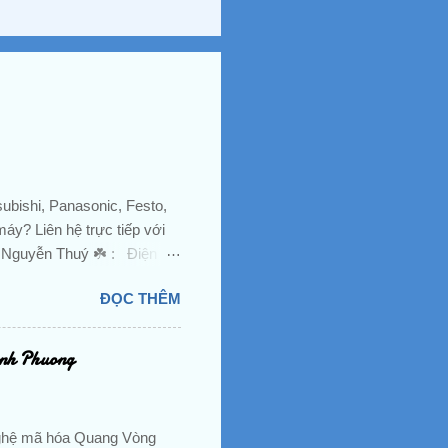
ubishi, Panasonic, Festo,
áy? Liên hệ trực tiếp với
. Nguyễn Thuý ☘️ : Điện
@gmail.com Email 2:
ĐỌC THÊM
ÔNG TY TNHH HOÀNG ANH
 An, TP. Dĩ An, Tỉnh Bình
hap Khau, Gia Tot, PLC,
Anh Phuong
au Do, Khoi Mo Rong, Role,
, Xi Lanh, Man Hinh,...
ff, SMC, Sun...
nghệ mã hóa Quang Vòng