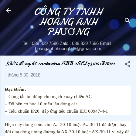
CÔNG TY TNHH
Chuyển đến nội dung chính
HOÀNG ANH
PHƯƠNG
Tel : 088 829 7586 Zalo : 088 829 7586 Email :
hoanganhphuong008@gmail.com
Khởi động từ contactor ABB 1SFL431001R8011
-
tháng 5 30, 2018
Đặc Điểm:
– Công tắc tơ: dùng cho mạch xoay chiều AC
– Độ bền cơ học 10 triệu lần đóng cắt
– Tiêu chuẩn IP20, đáp ứng tiêu chuẩn IEC 60947-4-1
Hiện nay dòng contactor A..-30-10 hoặc A..-30-11 đã được thay
đổi qua dòng tương đương là AX-30-10 hoặc AX-30-11 vì vậy để