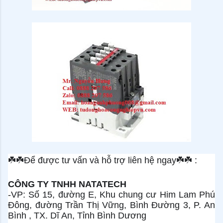
☘
☘
Để được tư vấn và hỗ trợ liên hệ ngay
☘
☘
:
CÔNG TY TNHH NATATECH
-VP: Số 15, đường E, Khu chung cư Him Lam Phú
Đông, đường Trần Thị Vững, Bình Đường 3, P. An
Bình , TX. Dĩ An, Tỉnh Bình Dương