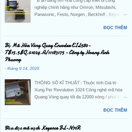
B ạn đang tìm nhà cung cấp thiết bị công
nghiệp chính hãng như Omron, Mitsubishi,
Panasonic, Festo, Norgen , Beckhoff , Keyence
,Pepperl + Fuchs, IFM,...và các sản phẩm theo
ĐỌC THÊM
máy? Liên hệ trực tiếp với Công ty TNHH
Hoàng Anh Phương để được hỗ trợ và báo giá
chi tiết . ☘️ Ms. Nguyễn Thuý ☘️ : Điện thoại :
Bộ Mã Hóa Vòng Quay Encoder EIL580-
0888.297.586 Hotline: 0906.367.585 Email 1 :
T$15.5$Q.01024.A/11183175 - Công ty Hoang Anh
hoanganhphuong008@gmail.com Email 2:
Phuong
hoanganhphuongvietnam@gmail.com Website:
-
tháng 9 14, 2020
hoanganhphuong.com CÔNG TY TNHH
HOÀNG ANH PHƯƠNG -VP: 23 Đường D -
THÔNG SỐ KĨ THUẬT : Thuộc tính Giá trị
Khu đô thị TTHC TP Dĩ An, KP. Nhị Đồng 2, P.
Xung Per Revolution 1024 Công nghệ mã hóa
Dĩ An, TP. Dĩ An, Tỉnh Bình Dương, Việt Nam
Quang Vòng quay tối đa 12000 vòng / phút Loại
Tu Dong Hoa, DienTu, Thiet Bi Dien, Gia Re,
tín hiệu đầu ra HTL / Đẩy kéo Loại trục Trục rắn
Chinh Hang, Nhap Khau, Gia Tot, PLC, BienTan,
ĐỌC THÊM
Cung cấp hiệu điện thế 8 → 30 V dc Đường
Cam Bien, Sensor, Bo Dieu Khien, Dong Co,
kính trục 10 mm Đánh giá IP IP65 Chiều rộng
Servo, Bo Giam Toc, Dau Do, Khoi Mo Rong,
tổng thể 58 Dia.mm Nhiệt độ hoạt động tối thiểu
Đầu đọc mã vạch Keyence BL-N70R
Role, Khoi Dong Tu, Bo Mach, Contactor, CB,