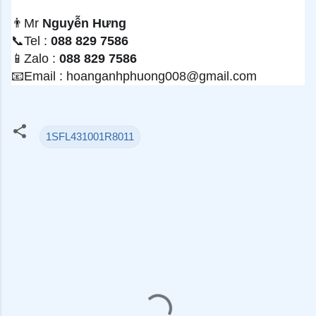
👨
Mr
Nguyễn Hưng
📞
Tel :
088 829 7586
📱
Zalo :
088 829 7586
📧
Email : hoanganhphuong008@gmail.com
1SFL431001R8011
N
h
ậ
n
x
é
t