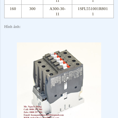
11
1
160
300
A300-30-
1SFL551001R801
11
1
Hình ảnh: