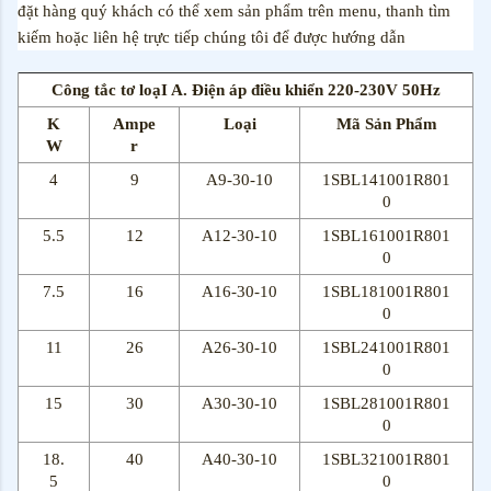
đặt hàng quý khách có thể xem sản phẩm trên menu, thanh tìm
kiếm hoặc liên hệ trực tiếp chúng tôi để được hướng dẫn
Công tắc tơ loạI A. Điện áp điều khiển 220-230V 50Hz
K
Ampe
Loại
Mã Sản Phẩm
W
r
4
9
A9-30-10
1SBL141001R801
0
5.5
12
A12-30-10
1SBL161001R801
0
7.5
16
A16-30-10
1SBL181001R801
0
11
26
A26-30-10
1SBL241001R801
0
15
30
A30-30-10
1SBL281001R801
0
18.
40
A40-30-10
1SBL321001R801
5
0