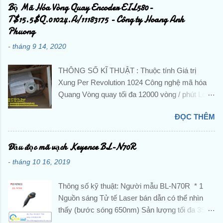
chi tiết . ☘️ Ms. Nguyễn Thuý ☘️ : Điện thoại :
Bộ Mã Hóa Vòng Quay Encoder EIL580-
0888.297.586 Hotline: 0906.367.585 Email 1 :
T$15.5$Q.01024.A/11183175 - Công ty Hoang Anh
hoanganhphuong008@gmail.com Email 2:
Phuong
hoanganhphuongvietnam@gmail.com Website:
-
tháng 9 14, 2020
hoanganhphuong.com CÔNG TY TNHH
HOÀNG ANH PHƯƠNG -VP: 23 Đường D -
THÔNG SỐ KĨ THUẬT : Thuộc tính Giá trị
Khu đô thị TTHC TP Dĩ An, KP. Nhị Đồng 2, P.
Xung Per Revolution 1024 Công nghệ mã hóa
Dĩ An, TP. Dĩ An, Tỉnh Bình Dương, Việt Nam
Quang Vòng quay tối đa 12000 vòng / phút Loại
Tu Dong Hoa, DienTu, Thiet Bi Dien, Gia Re,
tín hiệu đầu ra HTL / Đẩy kéo Loại trục Trục rắn
Chinh Hang, Nhap Khau, Gia Tot, PLC, BienTan,
ĐỌC THÊM
Cung cấp hiệu điện thế 8 → 30 V dc Đường
Cam Bien, Sensor, Bo Dieu Khien, Dong Co,
kính trục 10 mm Đánh giá IP IP65 Chiều rộng
Servo, Bo Giam Toc, Dau Do, Khoi Mo Rong,
tổng thể 58 Dia.mm Nhiệt độ hoạt động tối thiểu
Đầu đọc mã vạch Keyence BL-N70R
Role, Khoi Dong Tu, Bo Mach, Contactor, CB,
-40 ° C Nhiệt độ hoạt động tối đa + 85 ° C Kiểu
Cau Dao, Van Dien Tu, Co Khi, Khi Nen, Xi
-
tháng 10 16, 2019
lắp Kẹp mặt bích Loạt EIL580 Chuyển đổi
Lanh, Man Hinh,... Mitsubishi, Schneider,
thường xuyên <lteq /> 160 kHz, <lteq /> 300
Omron, Norgren, Keyence, Hitachi, Festo, IFM,
Thông số kỹ thuật: Người mẫu BL-N70R * 1
kHz Kiểu kết nối Đầu nối mặt bích M23 HÌNH
Beckhoff, SMC, Sun...
Nguồn sáng Tử tế Laser bán dẫn có thể nhìn
ẢNH : ☘ ️ ☘ ️ Để được tư vấn và hỗ trợ liên hệ
thấy (bước sóng 650nm) Sản lượng tối đa 350
ngay ☘ ️ ☘ ️ : CÔNG TY TNHH NATATECH -
GIỜ Độ rộng xung 1,5 ms Lớp học laser Sản