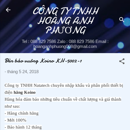
CÔNG TY TNHH
Chuyển đến nội dung chính
HOÀNG ANH
PHƯƠNG
Tel : 088 829 7586 Zalo : 088 829 7586 Email :
hoanganhphuong008@gmail.com
Đèn báo vuông Koino KH-5002-1
-
tháng 5 24, 2018
Công ty TNHH Natatech chuyên nhập khẩu và phân phối thiết bị
điện
hãng Koino
Hàng hóa đảm bảo những tiêu chuẩn về chất lượng và giá thành
như sau:
- Hàng chính hãng
- Mới 100%
- Bảo hành 12 tháng