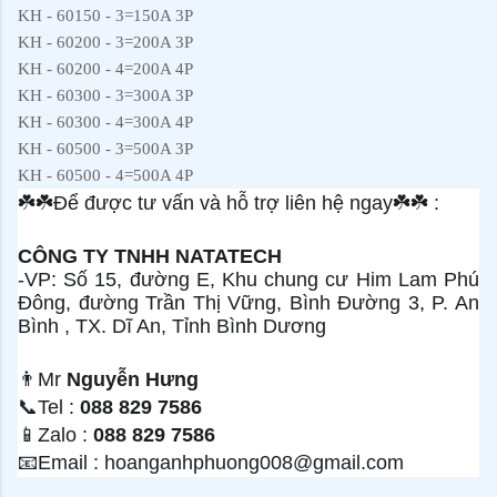
KH - 60150 - 3=150A 3P
KH - 60200 - 3=200A 3P
KH - 60200 - 4=200A 4P
KH - 60300 - 3=300A 3P
KH - 60300 - 4=300A 4P
KH - 60500 - 3=500A 3P
KH - 60500 - 4=500A 4P
☘
☘
Để được tư vấn và hỗ trợ liên hệ ngay
☘
☘
:
CÔNG TY TNHH NATATECH
-VP: Số 15, đường E, Khu chung cư Him Lam Phú
Đông, đường Trần Thị Vững, Bình Đường 3, P. An
Bình , TX. Dĩ An, Tỉnh Bình Dương
👨
Mr
Nguyễn Hưng
📞
Tel :
088 829 7586
📱
Zalo :
088 829 7586
📧
Email : hoanganhphuong008@gmail.com