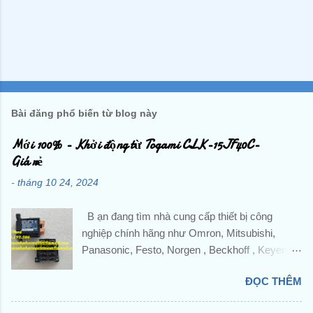
Bài đăng phổ biến từ blog này
Mới 100% - Khởi động từ Togami CLK-15JF40C-
Giá rẻ
-
tháng 10 24, 2024
B ạn đang tìm nhà cung cấp thiết bị công
nghiệp chính hãng như Omron, Mitsubishi,
Panasonic, Festo, Norgen , Beckhoff , Keyence
,Pepperl + Fuchs, IFM,...và các sản phẩm theo
ĐỌC THÊM
máy? Liên hệ trực tiếp với Công ty TNHH
Hoàng Anh Phương để được hỗ trợ và báo giá