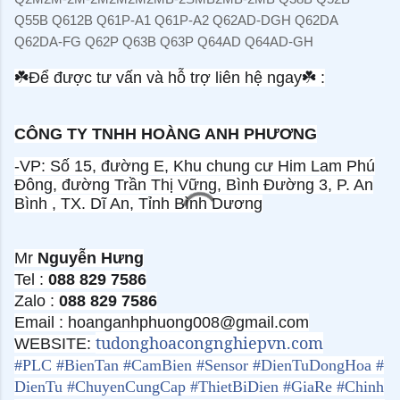
Q55B Q612B Q61P-A1 Q61P-A2 Q62AD-DGH Q62DA
Q62DA-FG Q62P Q63B Q63P Q64AD Q64AD-GH
☘
Để được tư vấn và hỗ trợ liên hệ ngay
☘
:
CÔNG TY TNHH HOÀNG ANH PHƯƠNG
-VP: Số 15, đường E, Khu chung cư Him Lam Phú
Đông, đường Trần Thị Vững, Bình Đường 3, P. An
Bình , TX. Dĩ An, Tỉnh Bình Dương
Mr
Nguyễn Hưng
Tel :
088 829 7586
Zalo :
088 829 7586
Email : hoanganhphuong008@gmail.com
tudonghoacongnghiepvn.com
WEBSITE:
#
PLC
#
BienTan
#
CamBien
#
Sensor
#
DienTuDongHoa
#
DienTu
#
ChuyenCungCap
#
ThietBiDien
#
GiaRe
#
Chinh