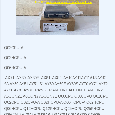
Q02CPU-A
Q02HCPU-A
Q06HCPU-A
AX71 ,AX80, AX80E, AX81, AX82 ,AY10AY11AY11A13 AY42-
S3 AY50 AY51 AY51-S1 AY60 AY60E AY60S AY70 AY71 AY72
AY80 AY81 AY81EPAY82EP A6CON1 A6CON1E A6CON2
A6CON2E A6CON3 A6CON3E Q00CPU Q00JCPU Q01CPU
Q02CPU Q02CPU-A Q02HCPU-A Q06HCPU-A Q02HCPU
Q06HCPU Q12HCPU Q12PHCPU Q25HCPU Q25PHCPU
Q2M2M-2M-2M2M2M2MB-2SMB2MB-2MB Q38B Q52B