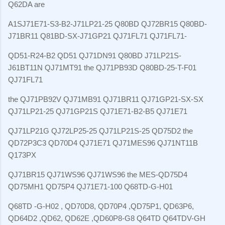
Q62DA are
A1SJ71E71-S3-B2-J71LP21-25 Q80BD QJ72BR15 Q80BD-
J71BR11 Q81BD-SX-J71GP21 QJ71FL71 QJ71FL71-
QD51-R24-B2 QD51 QJ71DN91 Q80BD J71LP21S-
J61BT11N QJ71MT91 the QJ71PB93D Q80BD-25-T-F01
QJ71FL71
the QJ71PB92V QJ71MB91 QJ71BR11 QJ71GP21-SX-SX
QJ71LP21-25 QJ71GP21S QJ71E71-B2-B5 QJ71E71
QJ71LP21G QJ72LP25-25 QJ71LP21S-25 QD75D2 the
QD72P3C3 QD70D4 QJ71E71 QJ71MES96 QJ71NT11B
Q173PX
QJ71BR15 QJ71WS96 QJ71WS96 the MES-QD75D4
QD75MH1 QD75P4 QJ71E71-100 Q68TD-G-H01
Q68TD -G-H02 , QD70D8, QD70P4 ,QD75P1, QD63P6,
QD64D2 ,QD62, QD62E ,QD60P8-G8 Q64TD Q64TDV-GH