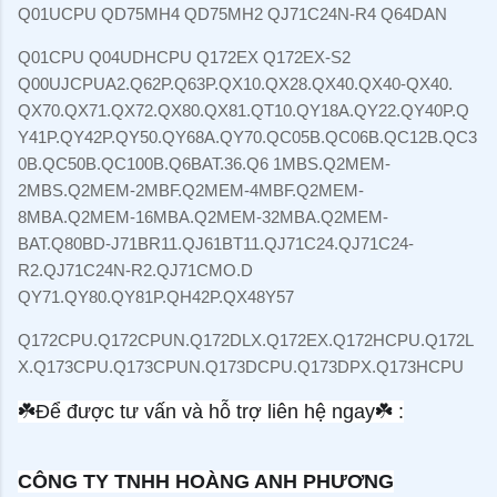
Q01UCPU QD75MH4 QD75MH2 QJ71C24N-R4 Q64DAN
Q01CPU Q04UDHCPU Q172EX Q172EX-S2
Q00UJCPUA2.Q62P.Q63P.QX10.QX28.QX40.QX40-QX40.
QX70.QX71.QX72.QX80.QX81.QT10.QY18A.QY22.QY40P.Q
Y41P.QY42P.QY50.QY68A.QY70.QC05B.QC06B.QC12B.QC3
0B.QC50B.QC100B.Q6BAT.36.Q6 1MBS.Q2MEM-
2MBS.Q2MEM-2MBF.Q2MEM-4MBF.Q2MEM-
8MBA.Q2MEM-16MBA.Q2MEM-32MBA.Q2MEM-
BAT.Q80BD-J71BR11.QJ61BT11.QJ71C24.QJ71C24-
R2.QJ71C24N-R2.QJ71CMO.D
QY71.QY80.QY81P.QH42P.QX48Y57
Q172CPU.Q172CPUN.Q172DLX.Q172EX.Q172HCPU.Q172L
X.Q173CPU.Q173CPUN.Q173DCPU.Q173DPX.Q173HCPU
☘
Để được tư vấn và hỗ trợ liên hệ ngay
☘
:
CÔNG TY TNHH HOÀNG ANH PHƯƠNG