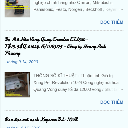
nghiệp chính hãng như Omron, Mitsubishi,
Panasonic, Festo, Norgen , Beckhoff , Keyence
,Pepperl + Fuchs, IFM,...và các sản phẩm theo
ĐỌC THÊM
máy? Liên hệ trực tiếp với Công ty TNHH
Hoàng Anh Phương để được hỗ trợ và báo giá
chi tiết . ☘️ Ms. Nguyễn Thuý ☘️ : Điện thoại :
Bộ Mã Hóa Vòng Quay Encoder EIL580-
0888.297.586 Hotline: 0906.367.585 Email 1 :
T$15.5$Q.01024.A/11183175 - Công ty Hoang Anh
hoanganhphuong008@gmail.com Email 2:
Phuong
hoanganhphuongvietnam@gmail.com Website:
-
tháng 9 14, 2020
hoanganhphuong.com CÔNG TY TNHH
HOÀNG ANH PHƯƠNG -VP: 23 Đường D -
THÔNG SỐ KĨ THUẬT : Thuộc tính Giá trị
Khu đô thị TTHC TP Dĩ An, KP. Nhị Đồng 2, P.
Xung Per Revolution 1024 Công nghệ mã hóa
Dĩ An, TP. Dĩ An, Tỉnh Bình Dương, Việt Nam
Quang Vòng quay tối đa 12000 vòng / phút Loại
Tu Dong Hoa, DienTu, Thiet Bi Dien, Gia Re,
tín hiệu đầu ra HTL / Đẩy kéo Loại trục Trục rắn
Chinh Hang, Nhap Khau, Gia Tot, PLC, BienTan,
ĐỌC THÊM
Cung cấp hiệu điện thế 8 → 30 V dc Đường
Cam Bien, Sensor, Bo Dieu Khien, Dong Co,
kính trục 10 mm Đánh giá IP IP65 Chiều rộng
Servo, Bo Giam Toc, Dau Do, Khoi Mo Rong,
tổng thể 58 Dia.mm Nhiệt độ hoạt động tối thiểu
Đầu đọc mã vạch Keyence BL-N70R
Role, Khoi Dong Tu, Bo Mach, Contactor, CB,
-40 ° C Nhiệt độ hoạt động tối đa + 85 ° C Kiểu
Cau Dao, Van Dien Tu, Co Khi, Khi Nen, Xi