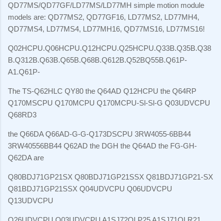
QD77MS/QD77GF/LD77MS/LD77MH simple motion module
models are: QD77MS2, QD77GF16, LD77MS2, LD77MH4,
QD77MS4, LD77MS4, LD77MH16, QD77MS16, LD77MS16!
Q02HCPU.Q06HCPU.Q12HCPU.Q25HCPU.Q33B.Q35B.Q38
B.Q312B.Q63B.Q65B.Q68B.Q612B.Q52BQ55B.Q61P-
A1.Q61P-
The TS-Q62HLC QY80 the Q64AD Q12HCPU the Q64RP
Q170MSCPU Q170MCPU Q170MCPU-Sl-Sl-G Q03UDVCPU
Q68RD3
the Q66DA Q66AD-G-G-Q173DSCPU 3RW4055-6BB44
3RW40556BB44 Q62AD the DGH the Q64AD the FG-GH-
Q62DA are
Q80BDJ71GP21SX Q80BDJ71GP21SSX Q81BDJ71GP21-SX
Q81BDJ71GP21SSX Q04UDVCPU Q06UDVCPU
Q13UDVCPU
Q26UDVCPU Q03UDVCPU A1SJ72QLP25 A1SJ71QLR21