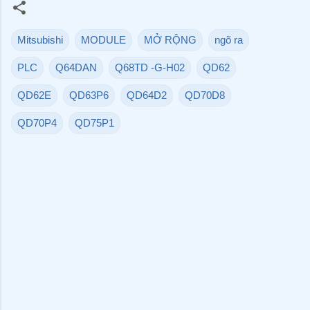
Mitsubishi
MODULE
MỞ RỘNG
ngõ ra
PLC
Q64DAN
Q68TD -G-H02
QD62
QD62E
QD63P6
QD64D2
QD70D8
QD70P4
QD75P1
N
h
ậ
n
x
é
t