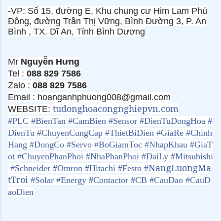
-VP: Số 15, đường E, Khu chung cư Him Lam Phú
Đông, đường Trần Thị Vững, Bình Đường 3, P. An
Bình , TX. Dĩ An, Tỉnh Bình Dương
Mr
Nguyễn Hưng
Tel :
088 829 7586
Zalo :
088 829 7586
Email : hoanganhphuong008@gmail.com
tudonghoacongnghiepvn.com
WEBSITE:
#
PLC
#
BienTan
#
CamBien
#
Sensor
#
DienTuDongHoa
#
DienTu
#
ChuyenCungCap
#
ThietBiDien
#
GiaRe
#
Chinh
Hang
#
DongCo
#
Servo
#
BoGiamToc
#
NhapKhau
#
GiaT
ot
#
ChuyenPhanPhoi
#
NhaPhanPhoi
#
DaiLy
#
Mitsubishi
NangLuongMa
#
Schneider
#
Omron
#
Hitachi
#
Festo
#
tTroi
#
Solar
#
Energy
#
Contactor
#
CB
#
CauDao
#
CauD
aoDien