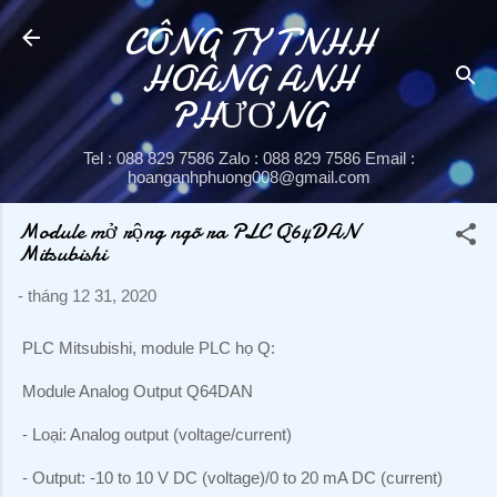
CÔNG TY TNHH
Chuyển đến nội dung chính
HOÀNG ANH
PHƯƠNG
Tel : 088 829 7586 Zalo : 088 829 7586 Email :
hoanganhphuong008@gmail.com
Module mở rộng ngõ ra PLC Q64DAN
Mitsubishi
-
tháng 12 31, 2020
PLC Mitsubishi, module PLC họ Q:
Module Analog Output Q64DAN
- Loại: Analog output (voltage/current)
- Output: -10 to 10 V DC (voltage)/0 to 20 mA DC (current)