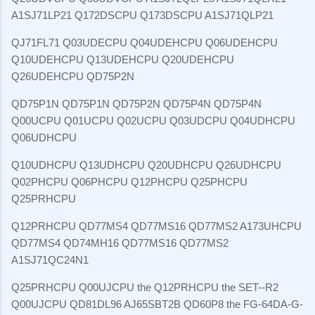
A1SJ71LP21 Q172DSCPU Q173DSCPU A1SJ71QLP21
QJ71FL71 Q03UDECPU Q04UDEHCPU Q06UDEHCPU
Q10UDEHCPU Q13UDEHCPU Q20UDEHCPU
Q26UDEHCPU QD75P2N
QD75P1N QD75P1N QD75P2N QD75P4N QD75P4N
Q00UCPU Q01UCPU Q02UCPU Q03UDCPU Q04UDHCPU
Q06UDHCPU
Q10UDHCPU Q13UDHCPU Q20UDHCPU Q26UDHCPU
Q02PHCPU Q06PHCPU Q12PHCPU Q25PHCPU
Q25PRHCPU
Q12PRHCPU QD77MS4 QD77MS16 QD77MS2 A173UHCPU
QD77MS4 QD74MH16 QD77MS16 QD77MS2
A1SJ71QC24N1
Q25PRHCPU Q00UJCPU the Q12PRHCPU the SET--R2
Q00UJCPU QD81DL96 AJ65SBT2B QD60P8 the FG-64DA-G-