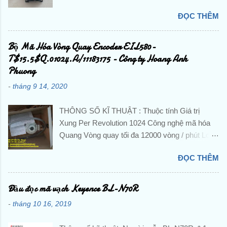
,Pepperl + Fuchs, IFM,...và các sản phẩm theo
ĐỌC THÊM
máy? Liên hệ trực tiếp với Công ty TNHH
Hoàng Anh Phương để được hỗ trợ và báo giá
chi tiết . ☘️ Ms. Nguyễn Thuý ☘️ : Điện thoại :
Bộ Mã Hóa Vòng Quay Encoder EIL580-
0888.297.586 Hotline: 0906.367.585 Email 1 :
T$15.5$Q.01024.A/11183175 - Công ty Hoang Anh
hoanganhphuong008@gmail.com Email 2:
Phuong
hoanganhphuongvietnam@gmail.com Website:
-
tháng 9 14, 2020
hoanganhphuong.com CÔNG TY TNHH
HOÀNG ANH PHƯƠNG -VP: 23 Đường D -
THÔNG SỐ KĨ THUẬT : Thuộc tính Giá trị
Khu đô thị TTHC TP Dĩ An, KP. Nhị Đồng 2, P.
Xung Per Revolution 1024 Công nghệ mã hóa
Dĩ An, TP. Dĩ An, Tỉnh Bình Dương, Việt Nam
Quang Vòng quay tối đa 12000 vòng / phút Loại
Tu Dong Hoa, DienTu, Thiet Bi Dien, Gia Re,
tín hiệu đầu ra HTL / Đẩy kéo Loại trục Trục rắn
Chinh Hang, Nhap Khau, Gia Tot, PLC, BienTan,
ĐỌC THÊM
Cung cấp hiệu điện thế 8 → 30 V dc Đường
Cam Bien, Sensor, Bo Dieu Khien, Dong Co,
kính trục 10 mm Đánh giá IP IP65 Chiều rộng
Servo, Bo Giam Toc, Dau Do, Khoi Mo Rong,
tổng thể 58 Dia.mm Nhiệt độ hoạt động tối thiểu
Đầu đọc mã vạch Keyence BL-N70R
Role, Khoi Dong Tu, Bo Mach, Contactor, CB,
-40 ° C Nhiệt độ hoạt động tối đa + 85 ° C Kiểu
Cau Dao, Van Dien Tu, Co Khi, Khi Nen, Xi
-
tháng 10 16, 2019
lắp Kẹp mặt bích Loạt EIL580 Chuyển đổi
Lanh, Man Hinh,... Mitsubishi, Schneider,
thường xuyên <lteq /> 160 kHz, <lteq /> 300
Omron, Norgren, Keyence, Hitachi, Festo, IFM,