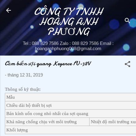
CÔNG TY TNHH
Chuyển đến nội dung chí
HOÀNG ANH
PHƯƠNG
Tel : 088 829 7586 Zalo : 088 829 7586 Email :
hoanganhphuong008@gmail.com
Cảm biến sợi quang Keyence FU-38V
-
tháng 12 31, 2019
Thông số kỹ thuật:
Mẫu
Chiều dài bộ thiết bị sợi
Bán kính uốn cong nhỏ nhất của sợi quang
Khả năng chống chịu với môi trường
Nhiệt độ môi trường x
Khối lượng