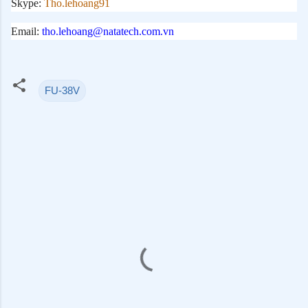
Skype:
Tho.lehoang91
Email:
tho.lehoang@natatech.com.vn
FU-38V
N
h
ậ
n
x
é
t