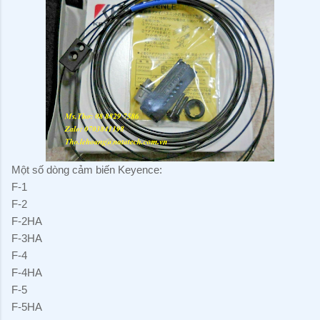
Một số dòng cảm biến Keyence:
F-1
F-2
F-2HA
F-3HA
F-4
F-4HA
F-5
F-5HA