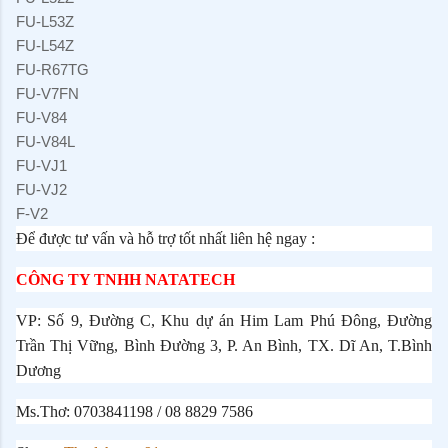
FU-L53Z
FU-L54Z
FU-R67TG
FU-V7FN
FU-V84
FU-V84L
FU-VJ1
FU-VJ2
F-V2
Để được tư vấn và hỗ trợ tốt nhất liên hệ ngay :
CÔNG TY TNHH NATATECH
VP
:
Số 9, Đường C, Khu dự án Him Lam Phú Đông, Đường
Trần Thị Vững, Bình Đường 3, P. An Bình, TX. Dĩ An, T.Bình
Dương
Ms.Thơ: 0703841198 / 08 8829 7586